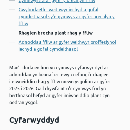
Cymhwystra ar gyfer y brechlyn ffliw
Gwybodaeth i weithwyr iechyd a gofal
cymdeithasol sy'n gymwys ar gyfer brechlyn y
ffliw
Rhaglen brechu plant rhag y ffliw
Adnoddau ffliw ar gyfer weithwyr proffesiynol
iechyd a gofal cymdeithasol
Mae’r dudalen hon yn cynnwys cyfarwyddyd ac
adnoddau yn bennaf er mwyn cefnogi’r rhaglen
imiwneiddio rhag y ffliw mewn ysgolion ar gyfer
2025 i 2026. Gall rhywfaint o’r cynnwys fod yn
berthnasol hefyd ar gyfer imiwneiddio plant cyn
oedran ysgol.
Cyfarwyddyd