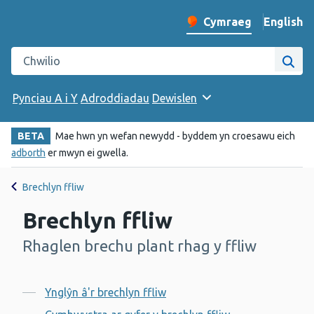
English
– Change 
Cymraeg
Newid iaith y wefan
Chwilio gwefan Iechyd Cyhoeddus Cymru
Chwi
Pynciau A i Y
Adroddiadau
Dewislen
BETA
Mae hwn yn wefan newydd - byddem yn croesawu eich
adborth
er mwyn ei gwella.
Brechlyn ffliw
Brechlyn ffliw
Rhaglen brechu plant rhag y ffliw
-
Cynnwys
Ynglŷn â'r brechlyn ffliw