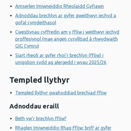
Amserlen Imiwneiddio Rheolaidd Gyflawn
Adnoddau brechlyn ar gyfer gweithwyr iechyd a
gofal cymdeithasol
Cwestiynau cyffredin am y ffliw i weithwyr iechyd
proffesiynol (mae angen cysylltiad â rhwydwaith
GIG Cymru)
Siart rheoli ar gyfer rhoi’r brechlyn (ffliw) i
unigolion sydd ag alergedd i wyau 2025/26
Templed llythyr
Templed llythyr gwahoddiad brechiad ffliw
Adnoddau eraill
Beth yw’r brechlyn ffliw?
Rhaglen Imiwneiddio Rhag Ffliw: briff ar gyfer