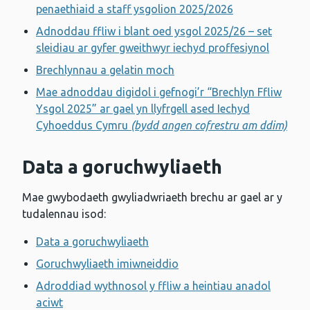
penaethiaid a staff ysgolion 2025/2026
Adnoddau ffliw i blant oed ysgol 2025/26 – set
sleidiau ar gyfer gweithwyr iechyd proffesiynol
Brechlynnau a gelatin moch
Mae adnoddau digidol i gefnogi’r “Brechlyn Ffliw
Ysgol 2025” ar gael yn llyfrgell ased Iechyd
Cyhoeddus Cymru
(bydd angen cofrestru am ddim)
Data a goruchwyliaeth
Mae gwybodaeth gwyliadwriaeth brechu ar gael ar y
tudalennau isod:
Data a goruchwyliaeth
Goruchwyliaeth imiwneiddio
Adroddiad wythnosol y ffliw a heintiau anadol
aciwt