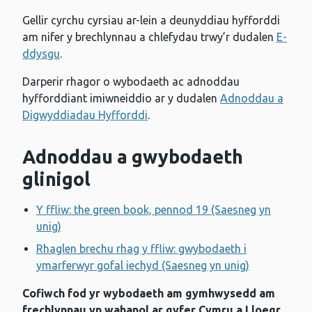
Gellir cyrchu cyrsiau ar-lein a deunyddiau hyfforddi
am nifer y brechlynnau a chlefydau trwy’r dudalen
E-
ddysgu
.
Darperir rhagor o wybodaeth ac adnoddau
hyfforddiant imiwneiddio ar y dudalen
Adnoddau a
Digwyddiadau Hyfforddi
.
Adnoddau a gwybodaeth
glinigol
Y ffliw: the green book, pennod 19 (Saesneg yn
unig)
Rhaglen brechu rhag y ffliw: gwybodaeth i
ymarferwyr gofal iechyd (Saesneg yn unig)
Cofiwch fod yr wybodaeth am gymhwysedd am
frechlynnau yn wahanol ar gyfer Cymru a Lloegr.