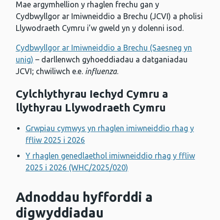
Mae argymhellion y rhaglen frechu gan y
Cydbwyllgor ar Imiwneiddio a Brechu (JCVI) a pholisi
Llywodraeth Cymru i’w gweld yn y dolenni isod.
Cydbwyllgor ar Imiwneiddio a Brechu (Saesneg yn
unig)
– darllenwch gyhoeddiadau a datganiadau
JCVI; chwiliwch e.e.
influenza
.
Cylchlythyrau Iechyd Cymru a
llythyrau Llywodraeth Cymru
Grwpiau cymwys yn rhaglen imiwneiddio rhag y
ffliw 2025 i 2026
Y rhaglen genedlaethol imiwneiddio rhag y ffliw
2025 i 2026 (WHC/2025/020)
Adnoddau hyfforddi a
digwyddiadau