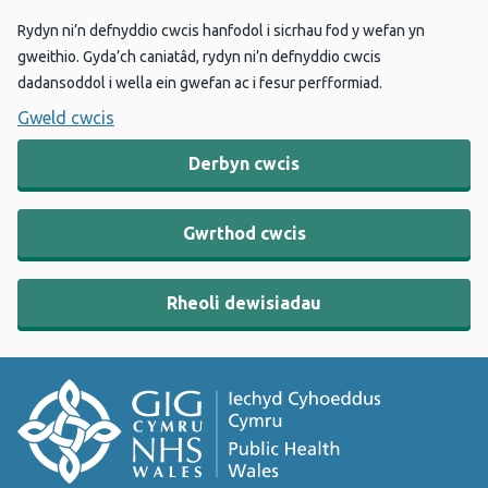
Rydyn ni’n defnyddio cwcis hanfodol i sicrhau fod y wefan yn
gweithio. Gyda’ch caniatâd, rydyn ni’n defnyddio cwcis
dadansoddol i wella ein gwefan ac i fesur perfformiad.
Gweld cwcis
Derbyn cwcis
Gwrthod cwcis
Rheoli dewisiadau