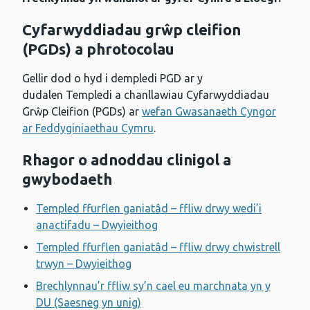
Cyfarwyddiadau grŵp cleifion
(PGDs) a phrotocolau
Gellir dod o hyd i dempledi PGD ar y
dudalen Templedi a chanllawiau Cyfarwyddiadau
Grŵp Cleifion (PGDs) ar
wefan Gwasanaeth Cyngor
ar Feddyginiaethau Cymru
.
Rhagor o adnoddau clinigol a
gwybodaeth
Templed ffurflen ganiatâd – ffliw drwy wedi’i
anactifadu – Dwyieithog
Templed ffurflen ganiatâd – ffliw drwy chwistrell
trwyn – Dwyieithog
Brechlynnau’r ffliw sy’n cael eu marchnata yn y
DU (Saesneg yn unig)