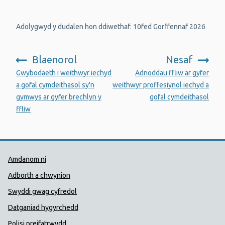
Adolygwyd y dudalen hon ddiwethaf: 10fed Gorffennaf 2026
Blaenorol
Nesaf
:
:
Gwybodaeth i weithwyr iechyd
Adnoddau ffliw ar gyfer
a gofal cymdeithasol sy'n
weithwyr proffesiynol iechyd a
gymwys ar gyfer brechlyn y
gofal cymdeithasol
ffliw
Dolenni Cymorth Iechyd Cyhoedd
Amdanom ni
Adborth a chwynion
Swyddi gwag cyfredol
Datganiad hygyrchedd
Polisi preifatrwydd