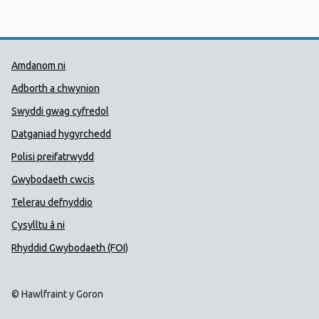
Dolenni Cymorth Iechyd Cyhoedd
Amdanom ni
Adborth a chwynion
Swyddi gwag cyfredol
Datganiad hygyrchedd
Polisi preifatrwydd
Gwybodaeth cwcis
Telerau defnyddio
Cysylltu â ni
Rhyddid Gwybodaeth (FOI)
© Hawlfraint y Goron