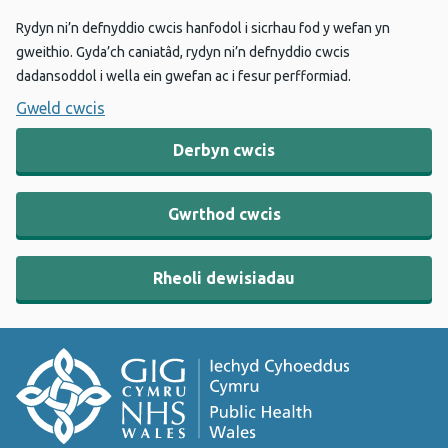
Rydyn ni’n defnyddio cwcis hanfodol i sicrhau fod y wefan yn
gweithio. Gyda’ch caniatâd, rydyn ni’n defnyddio cwcis
dadansoddol i wella ein gwefan ac i fesur perfformiad.
Gweld cwcis
Derbyn cwcis
Gwrthod cwcis
Rheoli dewisiadau