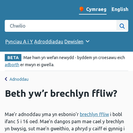
English
– Change 
Cymraeg
Newid iaith y wefan
Chwilio gwefan Iechyd Cyhoeddus Cymru
Chwi
Pynciau A i Y
Adroddiadau
Dewislen
BETA
Mae hwn yn wefan newydd - byddem yn croesawu eich
adborth
er mwyn ei gwella.
Adnoddau
Beth yw’r brechlyn ffliw?
Mae’r adnoddau yma yn esbonio’r
brechlyn ffliw
i bobl
ifanc 5 i 16 oed. Mae’n dangos pam mae cael y brechlyn
yn bwysig, sut mae’n gweithio, a phryd y caiff ei gynnig i