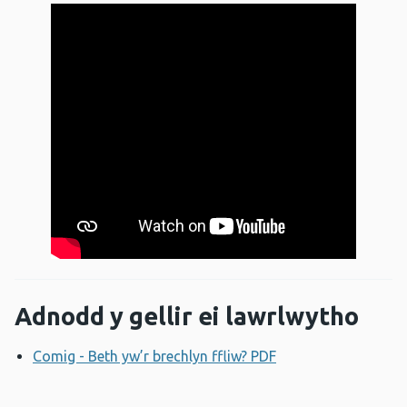
Adnodd y gellir ei lawrlwytho
Comig - Beth yw’r brechlyn ffliw? PDF
Agor ffenestr new