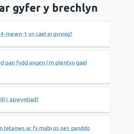
r gyfer y brechlyn
 4-mewn-1 yn cael ei gynnig?
d pan fydd angen i’m plentyn gael
lli’r apwyntiad?
n tetanws ar fy mabi os oes ganddo