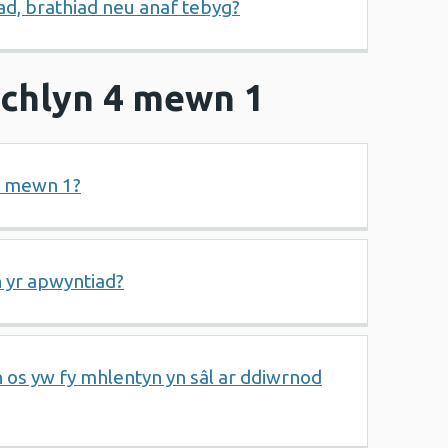
ad, brathiad neu anaf tebyg?
echlyn 4 mewn 1
4 mewn 1?
n yr apwyntiad?
yn os yw fy mhlentyn yn sâl ar ddiwrnod