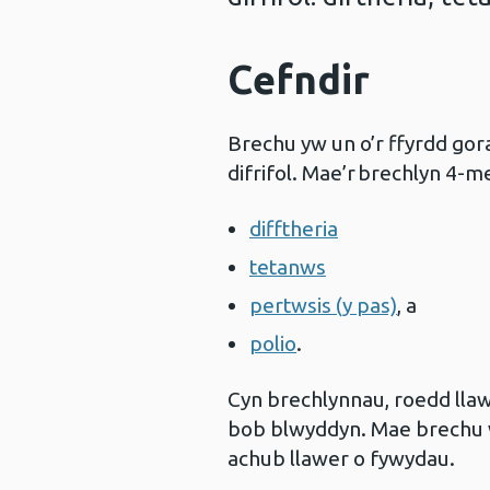
Cefndir
Brechu yw un o’r ffyrdd gor
difrifol. Mae’r brechlyn 4-
difftheria
tetanws
pertwsis (y pas)
, a
polio
.
Cyn brechlynnau, roedd llaw
bob blwyddyn. Mae brechu we
achub llawer o fywydau.