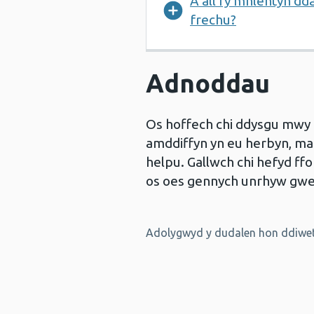
A all fy mhlentyn ddal
frechu?
Adnoddau
Os hoffech chi ddysgu mwy 
amddiffyn yn eu herbyn, ma
helpu. Gallwch chi hefyd f
os oes gennych unrhyw gwe
Adolygwyd y dudalen hon ddiweth