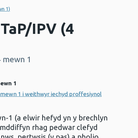
wn 1)
TaP/IPV (4
 4 mewn 1
mewn 1
mewn 1 i weithwyr iechyd proffesiynol
-1 (a elwir hefyd yn y brechlyn
amddiffyn rhag pedwar clefyd
tanws, pertwsis (y pas) a pholio.