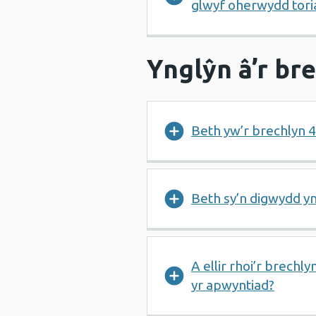
glwyf oherwydd tori
Ynglŷn â’r br
Beth yw’r brechlyn 
Beth sy’n digwydd y
A ellir rhoi’r brechl
yr apwyntiad?