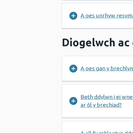
A oes unrhyw resymau
Diogelwch ac 
A oes gan y brechlyn
Beth ddylwn i ei wne
ar ôl y brechiad?