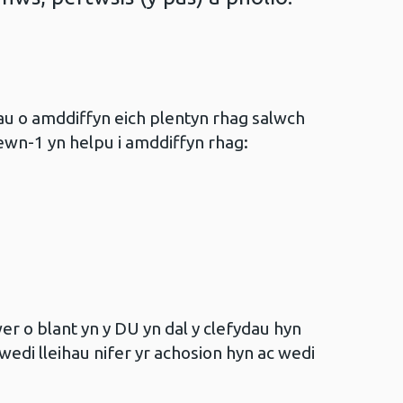
au o amddiffyn eich plentyn rhag salwch
mewn-1 yn helpu i amddiffyn rhag:
er o blant yn y DU yn dal y clefydau hyn
di lleihau nifer yr achosion hyn ac wedi