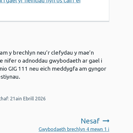
 i gael yr heintiau hyn os caiff ei
am y brechlyn neu’r clefydau y mae’n
e nifer o adnoddau gwybodaeth ar gael i
fonio GIG 111 neu eich meddygfa am gyngor
stiynau.
af: 21ain Ebrill 2026
Nesaf
:
Gwybodaeth brechlyn 4 mewn 1 i