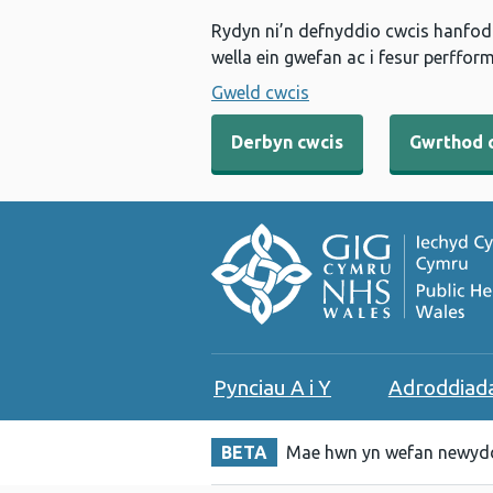
Rydyn ni’n defnyddio cwcis hanfodo
wella ein gwefan ac i fesur perfform
Gweld cwcis
Derbyn cwcis
Gwrthod 
Pynciau A i Y
Adroddiad
BETA
Mae hwn yn wefan newydd