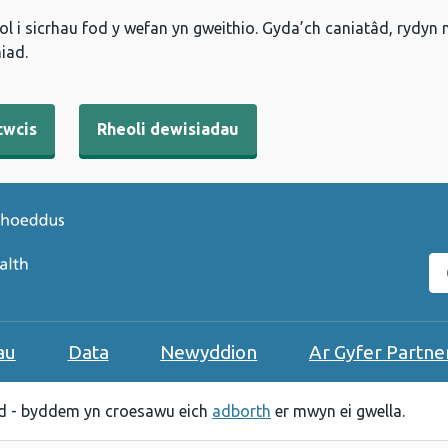
l i sicrhau fod y wefan yn gweithio. Gyda’ch caniatâd, rydyn
iad.
cwcis
Rheoli dewisiadau
C
au
Data
Newyddion
Ar Gyfer Partne
 - byddem yn croesawu eich
adborth
er mwyn ei gwella.