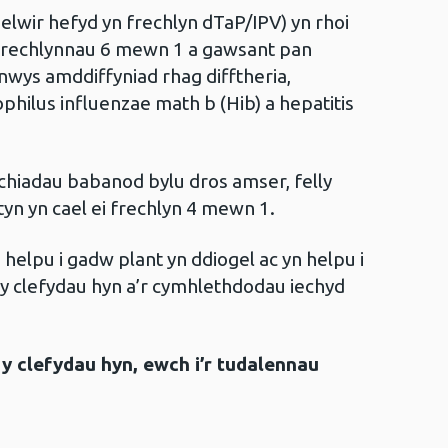
elwir hefyd yn frechlyn dTaP/IPV) yn rhoi
 brechlynnau 6 mewn 1 a gawsant pan
wys amddiffyniad rhag difftheria,
philus influenzae math b (Hib) a hepatitis
echiadau babanod bylu dros amser, felly
yn yn cael ei frechlyn 4 mewn 1.
helpu i gadw plant yn ddiogel ac yn helpu i
 clefydau hyn a’r cymhlethdodau iechyd
 clefydau hyn, ewch i’r tudalennau