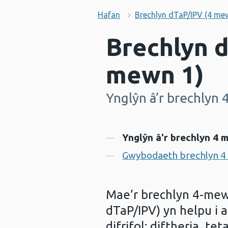
Hafan
Brechlyn dTaP/IPV (4 me
Brechlyn d
mewn 1)
Ynglŷn â’r brechlyn
-
Cynnwys
Ynglŷn â'r brechlyn 4 
Gwybodaeth brechlyn 4 
Mae’r brechlyn 4-mewn
dTaP/IPV) yn helpu i 
difrifol: diftheria, te