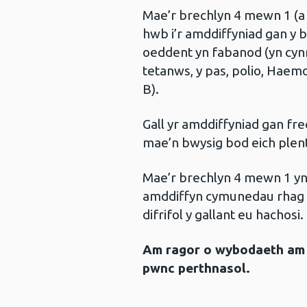
Mae’r brechlyn 4 mewn 1 (a 
hwb i’r amddiffyniad gan y
oeddent yn fabanod (yn cynn
tetanws, y pas, polio, Haemo
B).
Gall yr amddiffyniad gan fr
mae’n bwysig bod eich plent
Mae’r brechlyn 4 mewn 1 yn 
amddiffyn cymunedau rhag y
difrifol y gallant eu hachosi.
Am ragor o wybodaeth am y
pwnc perthnasol.