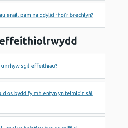
 eraill pam na ddylid rhoi’r brechlyn?
effeithiolrwydd
 unrhyw sgil-effeithiau?
ud os bydd fy mhlentyn yn teimlo’n sâl