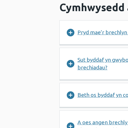
Cymhwysedd a
Pryd mae’r brechlyn
Sut byddaf yn gwybo
brechiadau?
Beth os byddaf yn co
A oes angen brechly