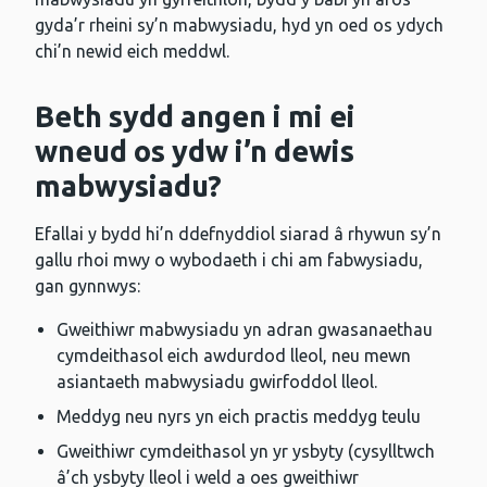
gyda’r rheini sy’n mabwysiadu, hyd yn oed os ydych
chi’n newid eich meddwl.
Beth sydd angen i mi ei
wneud os ydw i’n dewis
mabwysiadu?
Efallai y bydd hi’n ddefnyddiol siarad â rhywun sy’n
gallu rhoi mwy o wybodaeth i chi am fabwysiadu,
gan gynnwys:
Gweithiwr mabwysiadu yn adran gwasanaethau
cymdeithasol eich awdurdod lleol, neu mewn
asiantaeth mabwysiadu gwirfoddol lleol.
Meddyg neu nyrs yn eich practis meddyg teulu
Gweithiwr cymdeithasol yn yr ysbyty (cysylltwch
â’ch ysbyty lleol i weld a oes gweithiwr