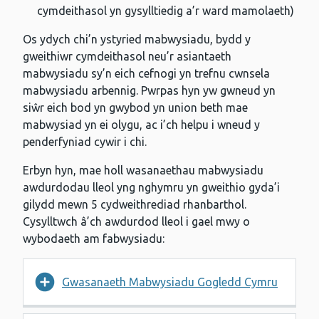
cymdeithasol yn gysylltiedig a’r ward mamolaeth)
Os ydych chi’n ystyried mabwysiadu, bydd y
gweithiwr cymdeithasol neu’r asiantaeth
mabwysiadu sy’n eich cefnogi yn trefnu cwnsela
mabwysiadu arbennig. Pwrpas hyn yw gwneud yn
siŵr eich bod yn gwybod yn union beth mae
mabwysiad yn ei olygu, ac i’ch helpu i wneud y
penderfyniad cywir i chi.
Erbyn hyn, mae holl wasanaethau mabwysiadu
awdurdodau lleol yng nghymru yn gweithio gyda’i
gilydd mewn 5 cydweithrediad rhanbarthol.
Cysylltwch â’ch awdurdod lleol i gael mwy o
wybodaeth am fabwysiadu:
Gwasanaeth Mabwysiadu Gogledd Cymru