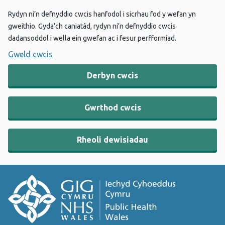
Rydyn ni’n defnyddio cwcis hanfodol i sicrhau fod y wefan yn
gweithio. Gyda’ch caniatâd, rydyn ni’n defnyddio cwcis
dadansoddol i wella ein gwefan ac i fesur perfformiad.
Gweld cwcis
Derbyn cwcis
Gwrthod cwcis
Rheoli dewisiadau