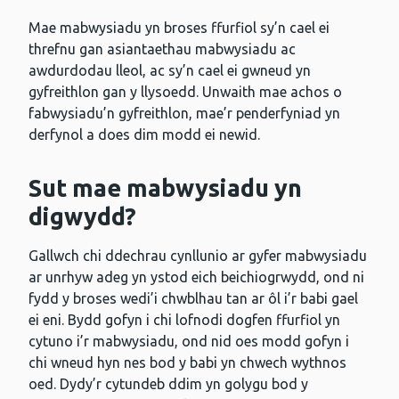
Mae mabwysiadu yn broses ffurfiol sy’n cael ei
threfnu gan asiantaethau mabwysiadu ac
awdurdodau lleol, ac sy’n cael ei gwneud yn
gyfreithlon gan y llysoedd. Unwaith mae achos o
fabwysiadu’n gyfreithlon, mae’r penderfyniad yn
derfynol a does dim modd ei newid.
Sut mae mabwysiadu yn
digwydd?
Gallwch chi ddechrau cynllunio ar gyfer mabwysiadu
ar unrhyw adeg yn ystod eich beichiogrwydd, ond ni
fydd y broses wedi’i chwblhau tan ar ôl i’r babi gael
ei eni. Bydd gofyn i chi lofnodi dogfen ffurfiol yn
cytuno i’r mabwysiadu, ond nid oes modd gofyn i
chi wneud hyn nes bod y babi yn chwech wythnos
oed. Dydy’r cytundeb ddim yn golygu bod y