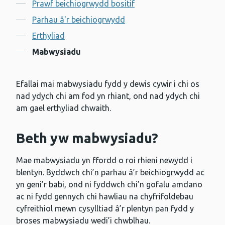
Cynnwys
Prawf beichiogrwydd bositif
Parhau â'r beichiogrwydd
Erthyliad
Mabwysiadu
Efallai mai mabwysiadu fydd y dewis cywir i chi os
nad ydych chi am fod yn rhiant, ond nad ydych chi
am gael erthyliad chwaith.
Beth yw mabwysiadu?
Mae mabwysiadu yn ffordd o roi rhieni newydd i
blentyn. Byddwch chi’n parhau â’r beichiogrwydd ac
yn geni’r babi, ond ni fyddwch chi’n gofalu amdano
ac ni fydd gennych chi hawliau na chyfrifoldebau
cyfreithiol mewn cysylltiad â’r plentyn pan fydd y
broses mabwysiadu wedi’i chwblhau.