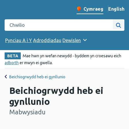
English
– Change 
Cymraeg
Newid iaith y wefan
Chwilio gwefan Iechyd Cyhoeddus Cymru
Chwi
Pynciau A i Y
Adroddiadau
Dewislen
BETA
Mae hwn yn wefan newydd - byddem yn croesawu eich
adborth
er mwyn ei gwella.
Beichiogrwydd heb ei gynllunio
Beichiogrwydd heb ei
gynllunio
Mabwysiadu
-