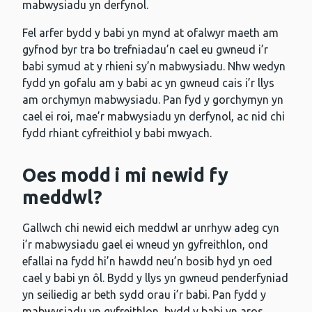
mabwysiadu yn derfynol.
Fel arfer bydd y babi yn mynd at ofalwyr maeth am
gyfnod byr tra bo trefniadau’n cael eu gwneud i’r
babi symud at y rhieni sy’n mabwysiadu. Nhw wedyn
fydd yn gofalu am y babi ac yn gwneud cais i’r llys
am orchymyn mabwysiadu. Pan fyd y gorchymyn yn
cael ei roi, mae’r mabwysiadu yn derfynol, ac nid chi
fydd rhiant cyfreithiol y babi mwyach.
Oes modd i mi newid fy
meddwl?
Gallwch chi newid eich meddwl ar unrhyw adeg cyn
i’r mabwysiadu gael ei wneud yn gyfreithlon, ond
efallai na fydd hi’n hawdd neu’n bosib hyd yn oed
cael y babi yn ôl. Bydd y llys yn gwneud penderfyniad
yn seiliedig ar beth sydd orau i’r babi. Pan fydd y
mabwysiadu yn gyfreithlon, bydd y babi yn aros