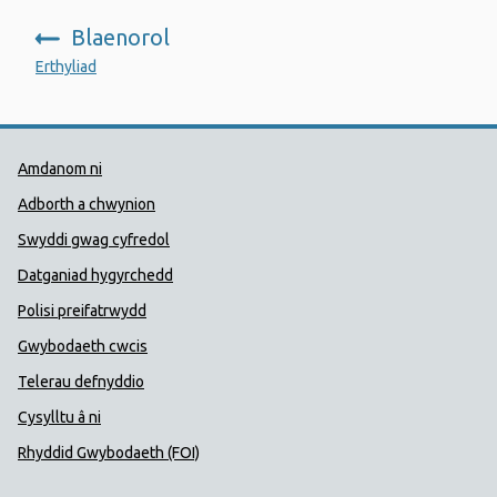
Blaenorol
:
Erthyliad
Dolenni Cymorth Iechyd Cyhoedd
Amdanom ni
Adborth a chwynion
Swyddi gwag cyfredol
Datganiad hygyrchedd
Polisi preifatrwydd
Gwybodaeth cwcis
Telerau defnyddio
Cysylltu â ni
Rhyddid Gwybodaeth (FOI)