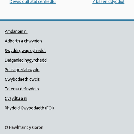
:
:
Dewis dull atal cenhedlu
Y bilsen ddyddiol
Dolenni Cymorth Iechyd Cyhoedd
Amdanom ni
Adborth a chwynion
Swyddi gwag cyfredol
Datganiad hygyrchedd
Polisi preifatrwydd
Gwybodaeth cwcis
Telerau defnyddio
Cysylltu â ni
Rhyddid Gwybodaeth (FOI)
© Hawlfraint y Goron