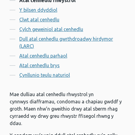
Atal cenhedlu rhwystrol
Y bilsen ddyddiol
Clwt atal cenhedlu
Cylch geweiniol atal cenhedlu
Dull atal cenhedlu gwrthdroadwy hirdymor
(LARC)
Atal cenhedlu parhaol
Atal cenhedlu brys
Cynllunio teulu naturiol
Mae dulliau atal cenhedlu rhwystrol yn
cynnwys diafframau, condomau a chapiau gwddf y
groth. Maen nhw’n gweithio drwy atal sberm rhag
cyrraedd wy drwy greu rhwystr ffisegol rhwng y
ddau.