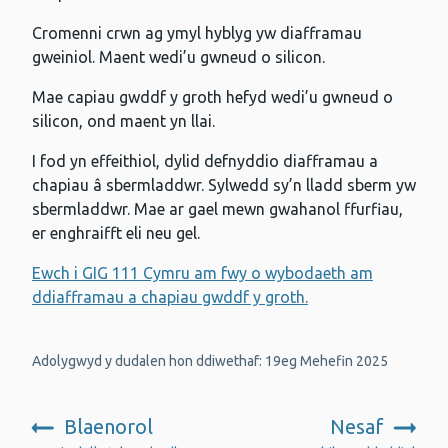
Cromenni crwn ag ymyl hyblyg yw diafframau
gweiniol. Maent wedi’u gwneud o silicon.
Mae capiau gwddf y groth hefyd wedi’u gwneud o
silicon, ond maent yn llai.
I fod yn effeithiol, dylid defnyddio diafframau a
chapiau â sbermladdwr. Sylwedd sy’n lladd sberm yw
sbermladdwr. Mae ar gael mewn gwahanol ffurfiau,
er enghraifft eli neu gel.
Ewch i GIG 111 Cymru am fwy o wybodaeth am
ddiafframau a chapiau gwddf y groth.
Adolygwyd y dudalen hon ddiwethaf: 19eg Mehefin 2025
Blaenorol
Nesaf