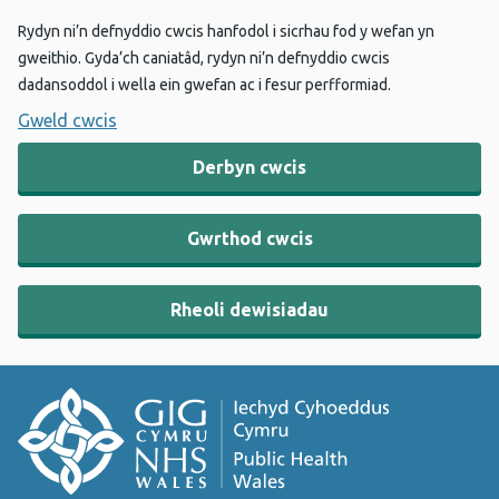
Rydyn ni’n defnyddio cwcis hanfodol i sicrhau fod y wefan yn
gweithio. Gyda’ch caniatâd, rydyn ni’n defnyddio cwcis
dadansoddol i wella ein gwefan ac i fesur perfformiad.
Gweld cwcis
Derbyn cwcis
Gwrthod cwcis
Rheoli dewisiadau