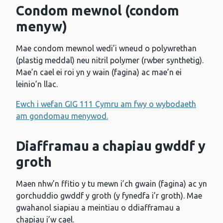
Condom mewnol (condom
menyw)
Mae condom mewnol wedi’i wneud o polywrethan
(plastig meddal) neu nitril polymer (rwber synthetig).
Mae’n cael ei roi yn y wain (fagina) ac mae’n ei
leinio’n llac.
Ewch i wefan GIG 111 Cymru am fwy o wybodaeth
am gondomau menywod.
Diafframau a chapiau gwddf y
groth
Maen nhw’n ffitio y tu mewn i’ch gwain (fagina) ac yn
gorchuddio gwddf y groth (y fynedfa i’r groth). Mae
gwahanol siapiau a meintiau o ddiafframau a
chapiau i’w cael.