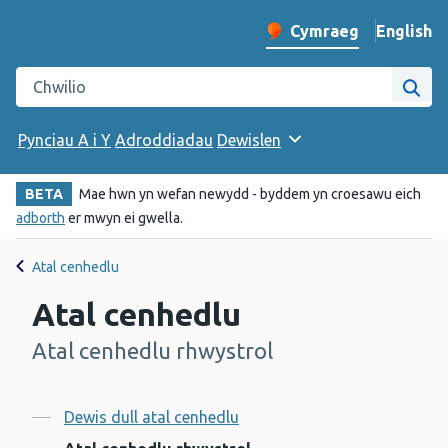
English
– Change 
Cymraeg
Newid iaith y wefan
Chwilio gwefan Iechyd Cyhoeddus Cymru
Chwi
Pynciau A i Y
Adroddiadau
Dewislen
BETA
Mae hwn yn wefan newydd - byddem yn croesawu eich
adborth
er mwyn ei gwella.
Atal cenhedlu
Atal cenhedlu
Atal cenhedlu rhwystrol
-
Cynnwys
Dewis dull atal cenhedlu