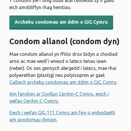
Y condom yw’r unig ddull atal cenhedlu sy’n gallu
eich amddiffyn rhag heintiau.
Archebu condomau am ddim o GIG Cymru
Condom allanol (condom dyn)
Mae condom allanol yn ffitio dros bidyn a chodiad
arno ac mae wedi’i wneud o latecs tenau iawn
(rwber). Os oes gennych alergedd i latecs, mae rhai
polywrethan (plastig) neu polyisopren ar gael.
Gallwch archebu condomau am ddim o GIG Cymru
.
Am fanylion ar Gynllun Cerdyn-C Cymru, ewch i
wefan Cerdyn C-Cymru.
Ewch i wefan GIG 111 Cymru am fwy o wybodaeth
am gondomau dynion.