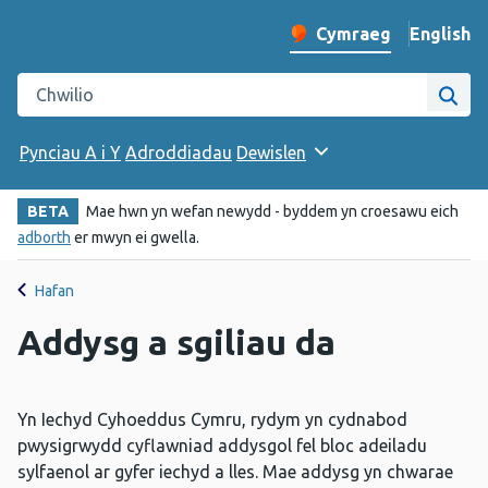
English
– Change 
Cymraeg
Newid iaith y wefan
Chwilio gwefan Iechyd Cyhoeddus Cymru
Chwi
Pynciau A i Y
Adroddiadau
Dewislen
BETA
Mae hwn yn wefan newydd - byddem yn croesawu eich
adborth
er mwyn ei gwella.
Hafan
Addysg a sgiliau da
Yn Iechyd Cyhoeddus Cymru, rydym yn cydnabod
pwysigrwydd cyflawniad addysgol fel bloc adeiladu
sylfaenol ar gyfer iechyd a lles. Mae addysg yn chwarae