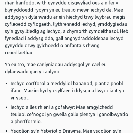
rhan hanfodol wrth gynyddu disgwyliad oes a nifer y
blynyddoedd rydym yn eu treulio mewn iechyd da. Mae
addysg yn dylanwadu ar ein hiechyd trwy lwybrau megis
cyfleoedd cyflogaeth, llythrennedd iechyd, ymddygiadau
sy’n gysylltiedig ag iechyd, a chymorth cymdeithasol. Heb
fynediad i addysg dda, gall anghydraddoldebau iechyd
gynyddu drwy gylchoedd o anfantais rhwng
cenedlaethau.
Yn eu tro, mae canlyniadau addysgol yn cael eu
dylanwadu gan y canlynol:
Iechyd corfforol a meddyliol babanod, plant a phobl
ifanc: Mae iechyd yn sylfaen i ddysgu a llwyddiant yn
yr ysgol.
Iechyd a lles rhieni a gofalwyr: Mae amgylchedd
teuluol cefnogol yn gwella gallu plentyn i ganolbwyntio
a pherfformio.
Ysgolion sy’n Ystyriol o Drawma. Mae ysgolion sy’n