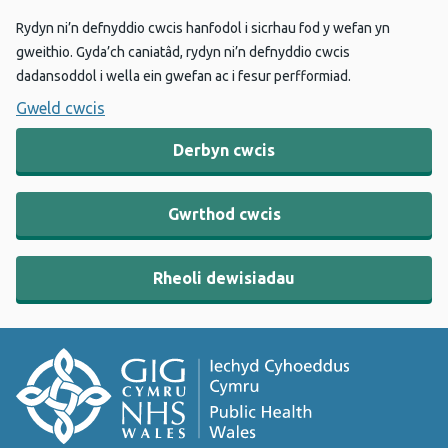
Rydyn ni’n defnyddio cwcis hanfodol i sicrhau fod y wefan yn
gweithio. Gyda’ch caniatâd, rydyn ni’n defnyddio cwcis
dadansoddol i wella ein gwefan ac i fesur perfformiad.
Gweld cwcis
Derbyn cwcis
Gwrthod cwcis
Rheoli dewisiadau