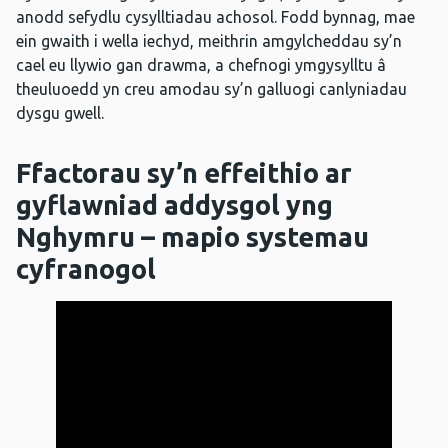
anodd sefydlu cysylltiadau achosol. Fodd bynnag, mae
ein gwaith i wella iechyd, meithrin amgylcheddau sy’n
cael eu llywio gan drawma, a chefnogi ymgysylltu â
theuluoedd yn creu amodau sy’n galluogi canlyniadau
dysgu gwell.
Ffactorau sy’n effeithio ar
gyflawniad addysgol yng
Nghymru – mapio systemau
cyfranogol