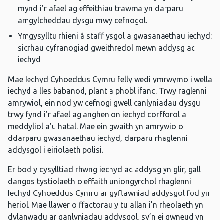
mynd i’r afael ag effeithiau trawma yn darparu
amgylcheddau dysgu mwy cefnogol.
Ymgysylltu rhieni â staff ysgol a gwasanaethau iechyd:
sicrhau cyfranogiad gweithredol mewn addysg ac
iechyd
Mae Iechyd Cyhoeddus Cymru felly wedi ymrwymo i wella
iechyd a lles babanod, plant a phobl ifanc. Trwy raglenni
amrywiol, ein nod yw cefnogi gwell canlyniadau dysgu
trwy fynd i’r afael ag anghenion iechyd corfforol a
meddyliol a’u hatal. Mae ein gwaith yn amrywio o
ddarparu gwasanaethau iechyd, darparu rhaglenni
addysgol i eiriolaeth polisi.
Er bod y cysylltiad rhwng iechyd ac addysg yn glir, gall
dangos tystiolaeth o effaith uniongyrchol rhaglenni
Iechyd Cyhoeddus Cymru ar gyflawniad addysgol fod yn
heriol. Mae llawer o ffactorau y tu allan i’n rheolaeth yn
dylanwadu ar ganlyniadau addysgol, sy’n ei gwneud yn