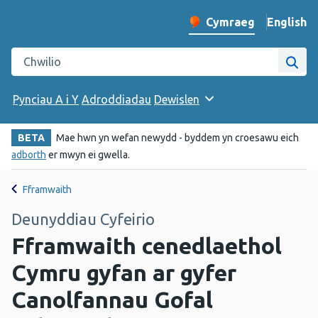
English
– Change 
Cymraeg
Newid iaith y wefan
Chwilio gwefan Iechyd Cyhoeddus Cymru
Chwi
Pynciau A i Y
Adroddiadau
Dewislen
BETA
Mae hwn yn wefan newydd - byddem yn croesawu eich
adborth
er mwyn ei gwella.
Fframwaith
Deunyddiau Cyfeirio
Fframwaith cenedlaethol
Cymru gyfan ar gyfer
Canolfannau Gofal