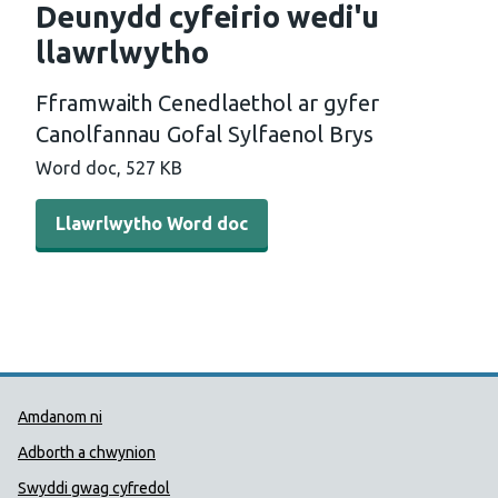
Deunydd cyfeirio wedi'u
llawrlwytho
Fframwaith Cenedlaethol ar gyfer
Canolfannau Gofal Sylfaenol Brys
Word doc, 527 KB
Llawrlwytho Word doc
Dolenni Cymorth Iechyd Cyhoedd
Amdanom ni
Adborth a chwynion
Swyddi gwag cyfredol