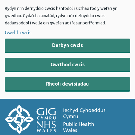
Rydyn ni’n defnyddio cwcis hanfodol i sicrhau fod y wefan yn
gweithio. Gyda’ch caniatâd, rydyn ni’n defnyddio cwcis
dadansoddol i wella ein gwefan ac i fesur perfformiad.
Gweld cwcis
Derbyn cwcis
Gwrthod cwcis
Rheoli dewisiadau