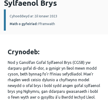
Sylfaenol Brys
Manylion:
Cyhoeddwyd ar: 2il Ionawr 2023
Math o gyfeiriad:
Fframwaith
Crynodeb:
Nod y Ganolfan Gofal Sylfaenol Brys (CGSB) yw
darparu gofal di-dor, a gynigir yn lleol mewn modd
cyson, beth bynnag fo’r ffiniau sefydliadol. Mae’r
rhaglen wedi ceisio dylunio a chyflwyno model
newydd o ofal brys i bobl sydd angen gofal sylfaenol
brys yng Nghymru, gan ddarparu gwasanaeth i bobl
o fewn wyth awr o gysylltu â’u Bwrdd Iechyd Lleol.