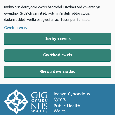
Rydyn ni’n defnyddio cwcis hanfodol i sicrhau fod y wefan yn
gweithio. Gyda’ch caniatâd, rydyn ni’n defnyddio cwcis
dadansoddol i wella ein gwefan ac i fesur perfformiad.
Gweld cwcis
Derbyn cwcis
Gwrthod cwcis
Rheoli dewisiadau