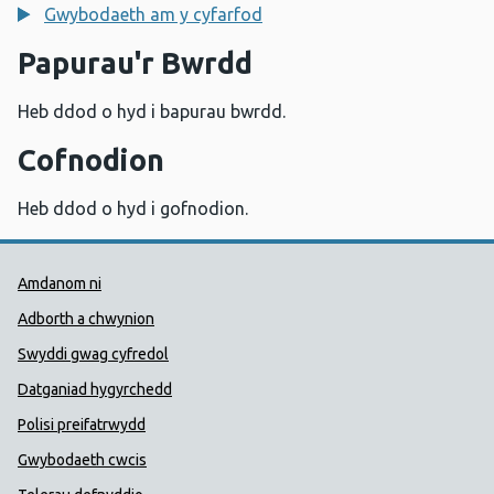
Gwybodaeth am y cyfarfod
Papurau'r Bwrdd
Heb ddod o hyd i bapurau bwrdd.
Cofnodion
Heb ddod o hyd i gofnodion.
Dolenni Cymorth Iechyd Cyhoedd
Amdanom ni
Adborth a chwynion
Swyddi gwag cyfredol
Datganiad hygyrchedd
Polisi preifatrwydd
Gwybodaeth cwcis