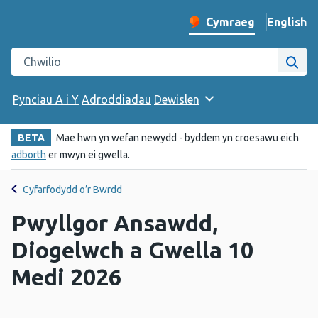
English
– Change 
Cymraeg
Newid iaith y wefan
Chwilio gwefan Iechyd Cyhoeddus Cymru
Chwi
Pynciau A i Y
Adroddiadau
Dewislen
BETA
Mae hwn yn wefan newydd - byddem yn croesawu eich
adborth
er mwyn ei gwella.
Cyfarfodydd o’r Bwrdd
Pwyllgor Ansawdd,
Diogelwch a Gwella 10
Medi 2026