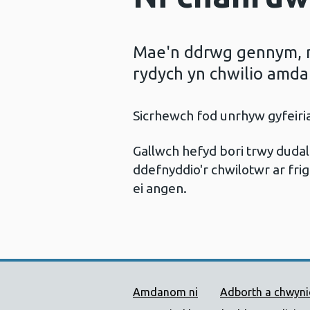
Mae'n ddrwg gennym, ni
rydych yn chwilio amda
Sicrhewch fod unrhyw gyfeir
Gallwch hefyd bori trwy dud
ddefnyddio'r chwilotwr ar frig
ei angen.
Dolenni Cymorth Iechyd
Amdanom ni
Adborth a chwyn