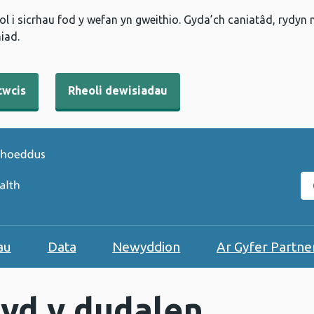
l i sicrhau fod y wefan yn gweithio. Gyda’ch caniatâd, rydyn
iad.
cwcis
Rheoli dewisiadau
C
au
Data
Newyddion
Ar Gyfer Partne
yd y dudalen