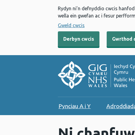
Rydyn ni’n defnyddio cwcis hanfodo
wella ein gwefan ac i fesur perfform
Gweld cwcis
Derbyn cwcis
Gwrthod 
Pynciau A i Y
Adroddiad
Ni chanfuw