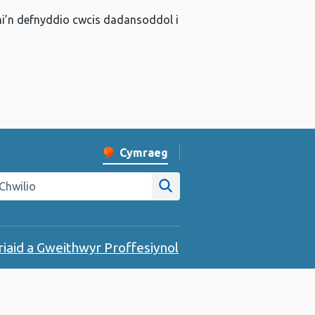
 ni’n defnyddio cwcis dadansoddol i
Cymraeg
Newid iaith y wefan
hwilio gwefan Iechyd Cyhoeddus Cymru
Chwilio ar y wefan
riaid a Gweithwyr Proffesiynol