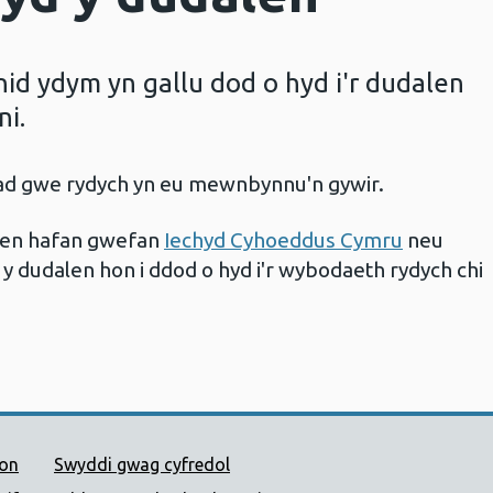
d ydym yn gallu dod o hyd i'r dudalen
ni.
iad gwe rydych yn eu mewnbynnu'n gywir.
alen hafan gwefan
Iechyd Cyhoeddus Cymru
neu
 y dudalen hon i ddod o hyd i'r wybodaeth rydych chi
 Cyhoeddus Cymru
ion
Swyddi gwag cyfredol