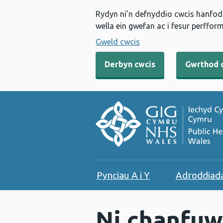
Rydyn ni’n defnyddio cwcis hanfodo
wella ein gwefan ac i fesur perfform
Gweld cwcis
Derbyn cwcis
Gwrthod 
Pynciau A i Y
Adroddiad
Ni chanfuw