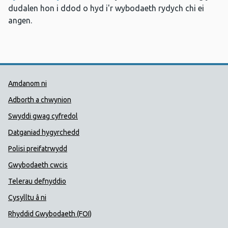
dudalen hon i ddod o hyd i'r wybodaeth rydych chi ei
angen.
Dolenni Cymorth Iechyd Cyhoedd
Amdanom ni
Adborth a chwynion
Swyddi gwag cyfredol
Datganiad hygyrchedd
Polisi preifatrwydd
Gwybodaeth cwcis
Telerau defnyddio
Cysylltu â ni
Rhyddid Gwybodaeth (FOI)