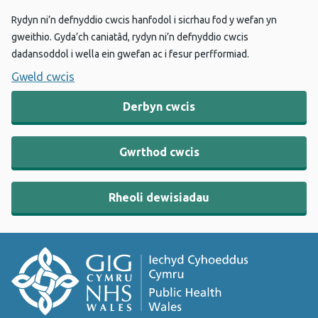
Rydyn ni’n defnyddio cwcis hanfodol i sicrhau fod y wefan yn
gweithio. Gyda’ch caniatâd, rydyn ni’n defnyddio cwcis
dadansoddol i wella ein gwefan ac i fesur perfformiad.
Gweld cwcis
Derbyn cwcis
Gwrthod cwcis
Rheoli dewisiadau