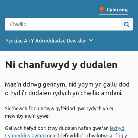
Cymraeg
Newid iaith y w
Chwilio gwefan Iechyd Cyhoeddus Cymru
Chwi
Pynciau A i Y
Adroddiadau
Dewislen
Ni chanfuwyd y dudalen
Mae'n ddrwg gennym, nid ydym yn gallu dod
o hyd i'r dudalen rydych yn chwilio amdani.
Sicrhewch fod unrhyw gyfeiriad gwe rydych yn eu
mewnbynnu'n gywir.
Gallwch hefyd bori trwy dudalen hafan gwefan
Iechyd
Cyhoeddus Cymru
neu ddefnyddio'r chwilotwr ar frig y