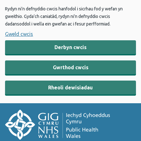
Rydyn ni’n defnyddio cwcis hanfodol i sicrhau fod y wefan yn
gweithio. Gyda’ch caniatâd, rydyn ni’n defnyddio cwcis
dadansoddol i wella ein gwefan ac i fesur perfformiad.
Gweld cwcis
Derbyn cwcis
Gwrthod cwcis
Rheoli dewisiadau