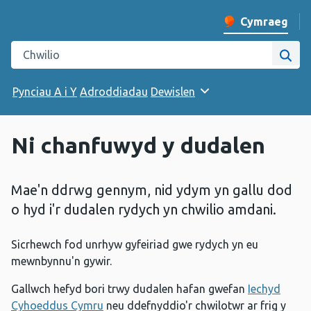
Cymraeg
Newid iaith y w
Chwilio gwefan Iechyd Cyhoeddus Cymru
Chwi
Pynciau A i Y
Adroddiadau
Dewislen
Ni chanfuwyd y dudalen
Mae'n ddrwg gennym, nid ydym yn gallu dod
o hyd i'r dudalen rydych yn chwilio amdani.
Sicrhewch fod unrhyw gyfeiriad gwe rydych yn eu
mewnbynnu'n gywir.
Gallwch hefyd bori trwy dudalen hafan gwefan
Iechyd
Cyhoeddus Cymru
neu ddefnyddio'r chwilotwr ar frig y