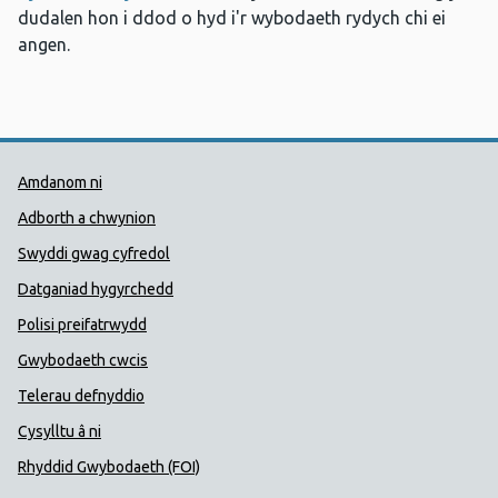
dudalen hon i ddod o hyd i'r wybodaeth rydych chi ei
angen.
Dolenni Cymorth Iechyd Cyhoedd
Amdanom ni
Adborth a chwynion
Swyddi gwag cyfredol
Datganiad hygyrchedd
Polisi preifatrwydd
Gwybodaeth cwcis
Telerau defnyddio
Cysylltu â ni
Rhyddid Gwybodaeth (FOI)