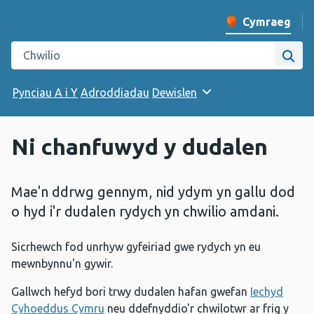
Cymraeg
Newid iaith y w
Chwilio gwefan Iechyd Cyhoeddus Cymru
Chwi
Pynciau A i Y
Adroddiadau
Dewislen
Ni chanfuwyd y dudalen
Mae'n ddrwg gennym, nid ydym yn gallu dod
o hyd i'r dudalen rydych yn chwilio amdani.
Sicrhewch fod unrhyw gyfeiriad gwe rydych yn eu
mewnbynnu'n gywir.
Gallwch hefyd bori trwy dudalen hafan gwefan
Iechyd
Cyhoeddus Cymru
neu ddefnyddio'r chwilotwr ar frig y