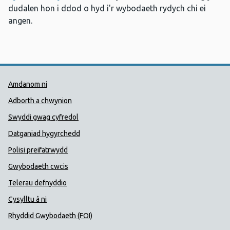
dudalen hon i ddod o hyd i'r wybodaeth rydych chi ei
angen.
Dolenni Cymorth Iechyd Cyhoedd
Amdanom ni
Adborth a chwynion
Swyddi gwag cyfredol
Datganiad hygyrchedd
Polisi preifatrwydd
Gwybodaeth cwcis
Telerau defnyddio
Cysylltu â ni
Rhyddid Gwybodaeth (FOI)