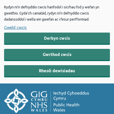
Rydyn ni’n defnyddio cwcis hanfodol i sicrhau fod y wefan yn
gweithio. Gyda’ch caniatâd, rydyn ni’n defnyddio cwcis
dadansoddol i wella ein gwefan ac i fesur perfformiad.
Gweld cwcis
Derbyn cwcis
Gwrthod cwcis
Rheoli dewisiadau