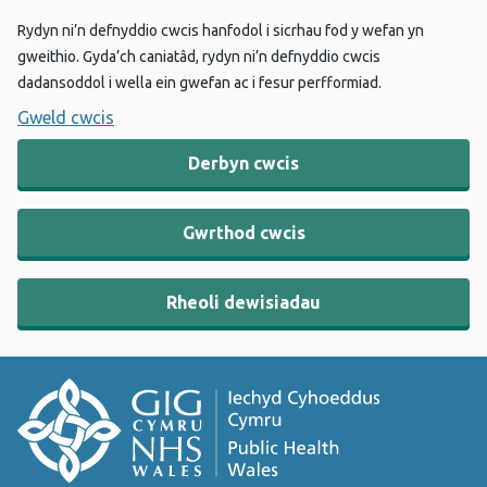
Rydyn ni’n defnyddio cwcis hanfodol i sicrhau fod y wefan yn
gweithio. Gyda’ch caniatâd, rydyn ni’n defnyddio cwcis
dadansoddol i wella ein gwefan ac i fesur perfformiad.
Gweld cwcis
Derbyn cwcis
Gwrthod cwcis
Rheoli dewisiadau