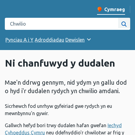
Cymraeg
Newid iaith y w
Chwilio gwefan Iechyd Cyhoeddus Cymru
Chwi
Pynciau A i Y
Adroddiadau
Dewislen
Ni chanfuwyd y dudalen
Mae'n ddrwg gennym, nid ydym yn gallu dod
o hyd i'r dudalen rydych yn chwilio amdani.
Sicrhewch fod unrhyw gyfeiriad gwe rydych yn eu
mewnbynnu'n gywir.
Gallwch hefyd bori trwy dudalen hafan gwefan
Iechyd
Cyhoeddus Cymru
neu ddefnyddio'r chwilotwr ar frig y