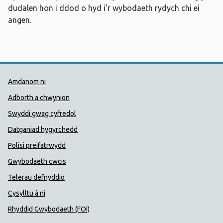
dudalen hon i ddod o hyd i'r wybodaeth rydych chi ei
angen.
Dolenni Cymorth Iechyd Cyhoedd
Amdanom ni
Adborth a chwynion
Swyddi gwag cyfredol
Datganiad hygyrchedd
Polisi preifatrwydd
Gwybodaeth cwcis
Telerau defnyddio
Cysylltu â ni
Rhyddid Gwybodaeth (FOI)