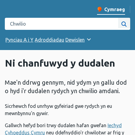
Cymraeg
Newid iaith y w
Chwilio gwefan Iechyd Cyhoeddus Cymru
Chwi
Pynciau A i Y
Adroddiadau
Dewislen
Ni chanfuwyd y dudalen
Mae'n ddrwg gennym, nid ydym yn gallu dod
o hyd i'r dudalen rydych yn chwilio amdani.
Sicrhewch fod unrhyw gyfeiriad gwe rydych yn eu
mewnbynnu'n gywir.
Gallwch hefyd bori trwy dudalen hafan gwefan
Iechyd
Cyhoeddus Cymru
neu ddefnyddio'r chwilotwr ar frig y