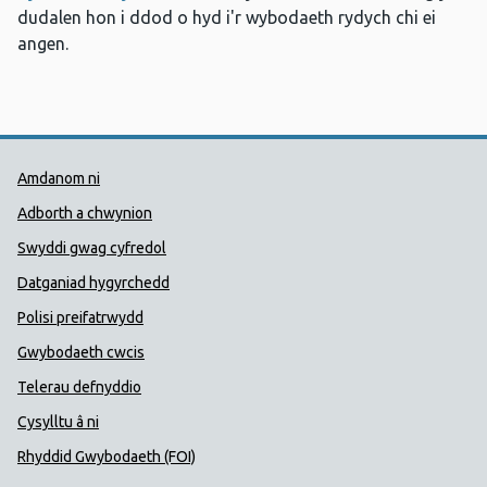
dudalen hon i ddod o hyd i'r wybodaeth rydych chi ei
angen.
Dolenni Cymorth Iechyd Cyhoedd
Amdanom ni
Adborth a chwynion
Swyddi gwag cyfredol
Datganiad hygyrchedd
Polisi preifatrwydd
Gwybodaeth cwcis
Telerau defnyddio
Cysylltu â ni
Rhyddid Gwybodaeth (FOI)