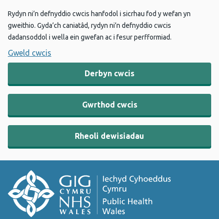
Rydyn ni’n defnyddio cwcis hanfodol i sicrhau fod y wefan yn
gweithio. Gyda’ch caniatâd, rydyn ni’n defnyddio cwcis
dadansoddol i wella ein gwefan ac i fesur perfformiad.
Gweld cwcis
Derbyn cwcis
Gwrthod cwcis
Rheoli dewisiadau