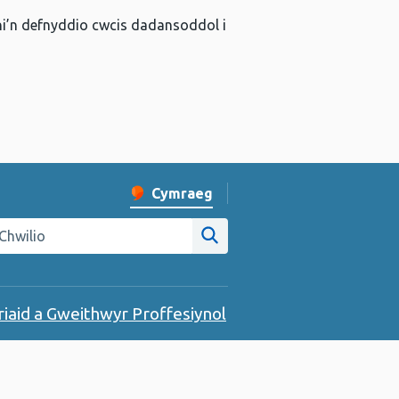
 ni’n defnyddio cwcis dadansoddol i
Cymraeg
Newid iaith y wefan
hwilio gwefan Iechyd Cyhoeddus Cymru
Chwilio ar y wefan
riaid a Gweithwyr Proffesiynol