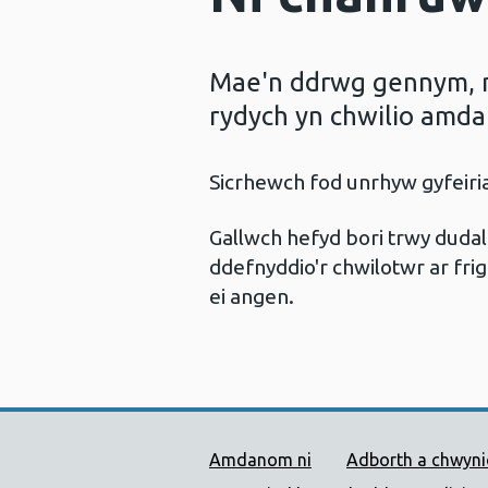
Mae'n ddrwg gennym, ni
rydych yn chwilio amda
Sicrhewch fod unrhyw gyfeir
Gallwch hefyd bori trwy dud
ddefnyddio'r chwilotwr ar frig
ei angen.
Dolenni Cymorth Iechyd
Amdanom ni
Adborth a chwyn