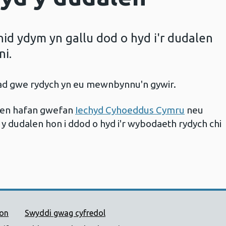
d ydym yn gallu dod o hyd i'r dudalen
ni.
iad gwe rydych yn eu mewnbynnu'n gywir.
alen hafan gwefan
Iechyd Cyhoeddus Cymru
neu
 y dudalen hon i ddod o hyd i'r wybodaeth rydych chi
 Cyhoeddus Cymru
ion
Swyddi gwag cyfredol