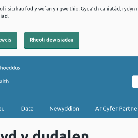
l i sicrhau fod y wefan yn gweithio. Gyda’ch caniatâd, rydyn
iad.
cwcis
Rheoli dewisiadau
C
au
Data
Newyddion
Ar Gyfer Partne
yd y dudalen