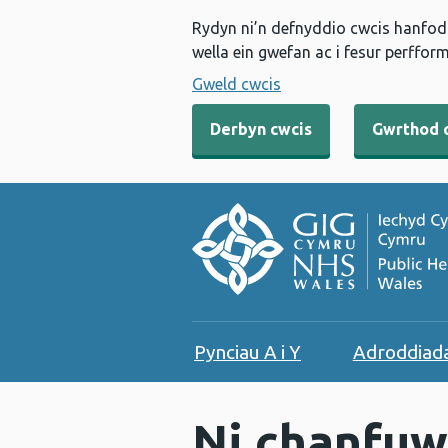
Rydyn ni’n defnyddio cwcis hanfodo
wella ein gwefan ac i fesur perfform
Gweld cwcis
Derbyn cwcis
Gwrthod 
Pynciau A i Y
Adroddiad
Ni chanfuw