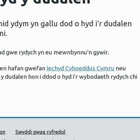
d ydym yn gallu dod o hyd i'r dudalen
ni.
iad gwe rydych yn eu mewnbynnu'n gywir.
alen hafan gwefan
Iechyd Cyhoeddus Cymru
neu
 y dudalen hon i ddod o hyd i'r wybodaeth rydych chi
 Cyhoeddus Cymru
ion
Swyddi gwag cyfredol