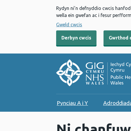
Rydyn ni’n defnyddio cwcis hanfodo
wella ein gwefan ac i fesur perfform
Gweld cwcis
Derbyn cwcis
Gwrthod 
Pynciau A i Y
Adroddiad
Ni chanfuw