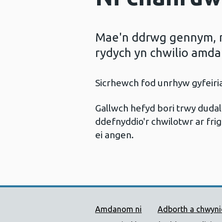
Mae'n ddrwg gennym, ni
rydych yn chwilio amda
Sicrhewch fod unrhyw gyfeir
Gallwch hefyd bori trwy dud
ddefnyddio'r chwilotwr ar frig
ei angen.
Dolenni Cymorth Iechyd
Amdanom ni
Adborth a chwyn