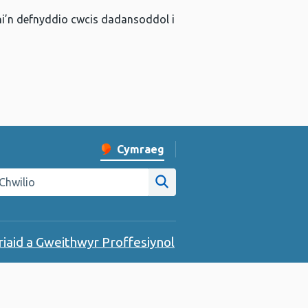
 ni’n defnyddio cwcis dadansoddol i
Cymraeg
Newid iaith y wefan
hwilio gwefan Iechyd Cyhoeddus Cymru
Chwilio ar y wefan
riaid a Gweithwyr Proffesiynol