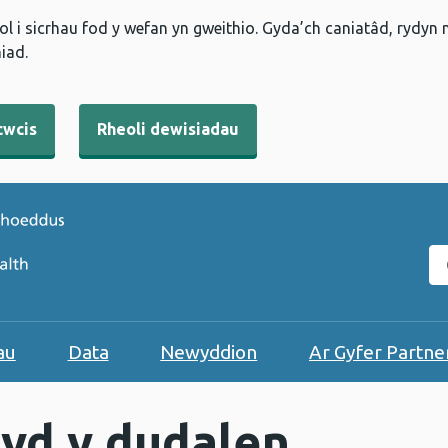
l i sicrhau fod y wefan yn gweithio. Gyda’ch caniatâd, rydyn
iad.
cwcis
Rheoli dewisiadau
C
au
Data
Newyddion
Ar Gyfer Partne
yd y dudalen