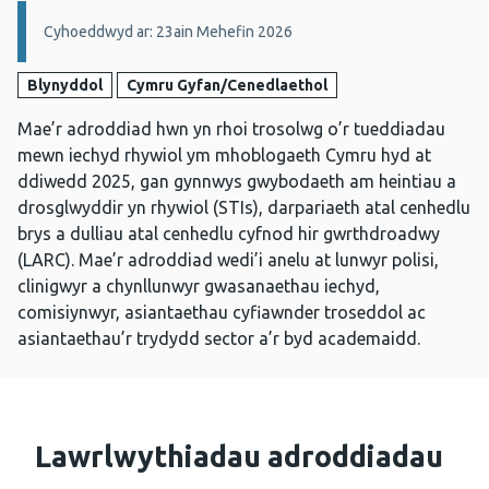
Manylion:
Cyhoeddwyd ar: 23ain Mehefin 2026
Blynyddol
Cymru Gyfan/Cenedlaethol
Mae’r adroddiad hwn yn rhoi trosolwg o’r tueddiadau
mewn iechyd rhywiol ym mhoblogaeth Cymru hyd at
ddiwedd 2025, gan gynnwys gwybodaeth am heintiau a
drosglwyddir yn rhywiol (STIs), darpariaeth atal cenhedlu
brys a dulliau atal cenhedlu cyfnod hir gwrthdroadwy
(LARC). Mae’r adroddiad wedi’i anelu at lunwyr polisi,
clinigwyr a chynllunwyr gwasanaethau iechyd,
comisiynwyr, asiantaethau cyfiawnder troseddol ac
asiantaethau’r trydydd sector a’r byd academaidd.
Lawrlwythiadau adroddiadau