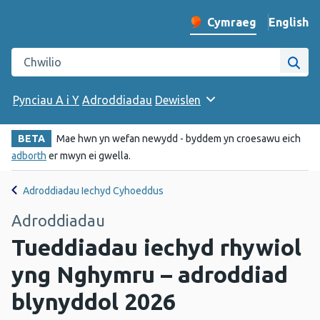
English
– Change 
Cymraeg
Newid iaith y wefan
Chwilio gwefan Iechyd Cyhoeddus Cymru
Chwi
Pynciau A i Y
Adroddiadau
Dewislen
BETA
Mae hwn yn wefan newydd - byddem yn croesawu eich
adborth
er mwyn ei gwella.
Adroddiadau Iechyd Cyhoeddus
Adroddiadau
Tueddiadau iechyd rhywiol
yng Nghymru – adroddiad
blynyddol 2026