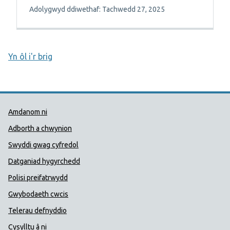
Adolygwyd ddiwethaf: Tachwedd 27, 2025
Yn ôl i'r brig
Dolenni Cymorth Iechyd Cyhoedd
Amdanom ni
Adborth a chwynion
Swyddi gwag cyfredol
Datganiad hygyrchedd
Polisi preifatrwydd
Gwybodaeth cwcis
Telerau defnyddio
Cysylltu â ni