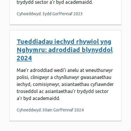
trydydd sector a’r byd academaidd.
Cyhoeddwyd: 3ydd Gorffennaf 2023
Tueddiadau iechyd rhywiol yng
Nghymru: adroddiad blynyddol
2024
Mae’r adroddiad wedi’i anelu at wneuthurwyr
polisi, clinigwyr a chynllunwyr gwasanaethau
iechyd, comisiynwyr, asiantaethau cyfiawnder
troseddol ac asiantaethau’r trydydd sector
a’r byd academaidd.
Cyhoeddwyd: 30ain Gorffennaf 2024