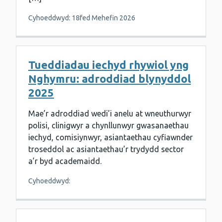
Cyhoeddwyd: 18fed Mehefin 2026
Tueddiadau iechyd rhywiol yng
Nghymru: adroddiad blynyddol
2025
Mae’r adroddiad wedi’i anelu at wneuthurwyr
polisi, clinigwyr a chynllunwyr gwasanaethau
iechyd, comisiynwyr, asiantaethau cyfiawnder
troseddol ac asiantaethau’r trydydd sector
a’r byd academaidd.
Cyhoeddwyd: