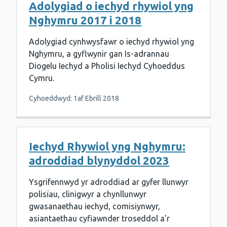
Adolygiad o iechyd rhywiol yng
Nghymru 2017 i 2018
Adolygiad cynhwysfawr o iechyd rhywiol yng
Nghymru, a gyflwynir gan Is-adrannau
Diogelu Iechyd a Pholisi Iechyd Cyhoeddus
Cymru.
Cyhoeddwyd: 1af Ebrill 2018
Iechyd Rhywiol yng Nghymru:
adroddiad blynyddol 2023
Ysgrifennwyd yr adroddiad ar gyfer llunwyr
polisïau, clinigwyr a chynllunwyr
gwasanaethau iechyd, comisiynwyr,
asiantaethau cyfiawnder troseddol a’r