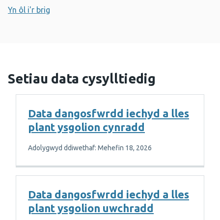
Yn ôl i'r brig
Setiau data cysylltiedig
Data dangosfwrdd iechyd a lles
plant ysgolion cynradd
Adolygwyd ddiwethaf: Mehefin 18, 2026
Data dangosfwrdd iechyd a lles
plant ysgolion uwchradd