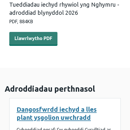
Tueddiadau iechyd rhywiol yng Nghymru -
adroddiad blynyddol 2026
PDF,
884KB
Llawrlwytho PDF - Tueddiadau iechyd rhywiol yng Nghy
Llawrlwytho PDF
Adroddiadau perthnasol
Dangosfwrdd iechyd a lles
plant ysgolion uwchradd
Cyhoeddiad nesaf: I’w gyhoeddi Cysylltiad ar