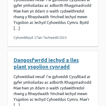
gyfer ymholiadau ac adborth Rhagymadrodd
Mae hwn yn ddarn o waith cydweithredol
rhwng y Rhwydwaith Ymchwil Iechyd mewn
Ysgolion ac Iechyd Cyhoeddus Cymru. Bydd
[…]
Cyhoeddwyd: 27ain Tachwedd 2025
Dangosfwrdd iechyd a lles
plant ysgolion cynradd
Cyhoeddiad nesaf: I’w gyhoeddi Cysylltiad ar
gyfer ymholiadau ac adborth Rhagymadrodd
Mae hwn yn ddarn o waith cydweithredol
rhwng y Rhwydwaith Ymchwil Iechyd mewn
Ysgolion ac Iechyd Cyhoeddus Cymru. Mae’r
[…]