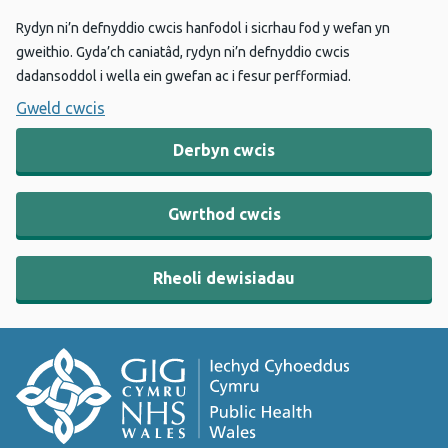
Rydyn ni’n defnyddio cwcis hanfodol i sicrhau fod y wefan yn
gweithio. Gyda’ch caniatâd, rydyn ni’n defnyddio cwcis
dadansoddol i wella ein gwefan ac i fesur perfformiad.
Gweld cwcis
Derbyn cwcis
Gwrthod cwcis
Rheoli dewisiadau