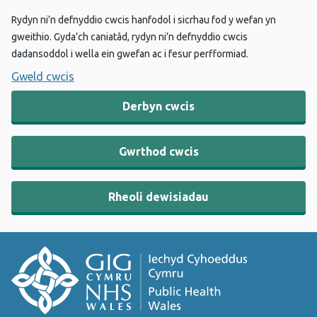
Rydyn ni’n defnyddio cwcis hanfodol i sicrhau fod y wefan yn
gweithio. Gyda’ch caniatâd, rydyn ni’n defnyddio cwcis
dadansoddol i wella ein gwefan ac i fesur perfformiad.
Gweld cwcis
Derbyn cwcis
Gwrthod cwcis
Rheoli dewisiadau