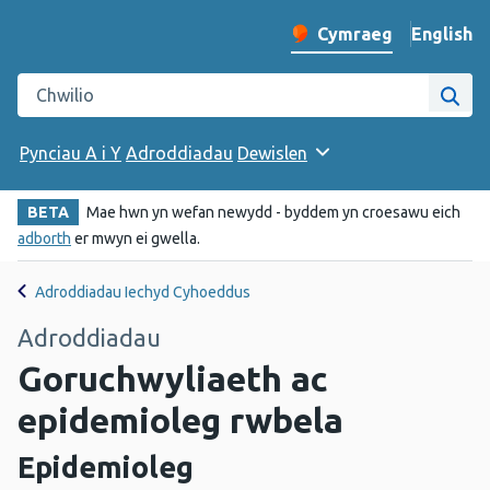
English
– Change 
Cymraeg
Newid iaith y wefan
Chwilio gwefan Iechyd Cyhoeddus Cymru
Chwi
Pynciau A i Y
Adroddiadau
Dewislen
BETA
Mae hwn yn wefan newydd - byddem yn croesawu eich
adborth
er mwyn ei gwella.
Adroddiadau Iechyd Cyhoeddus
Adroddiadau
Goruchwyliaeth ac
epidemioleg rwbela
Epidemioleg