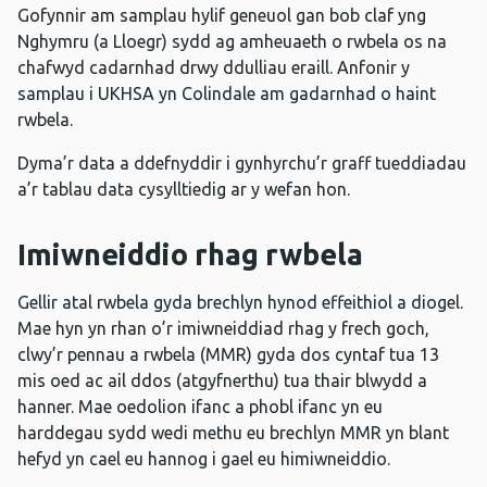
Gofynnir am samplau hylif geneuol gan bob claf yng
Nghymru (a Lloegr) sydd ag amheuaeth o rwbela os na
chafwyd cadarnhad drwy ddulliau eraill. Anfonir y
samplau i UKHSA yn Colindale am gadarnhad o haint
rwbela.
Dyma’r data a ddefnyddir i gynhyrchu’r graff tueddiadau
a’r tablau data cysylltiedig ar y wefan hon.
Imiwneiddio rhag rwbela
Gellir atal rwbela gyda brechlyn hynod effeithiol a diogel.
Mae hyn yn rhan o’r imiwneiddiad rhag y frech goch,
clwy’r pennau a rwbela (MMR) gyda dos cyntaf tua 13
mis oed ac ail ddos (atgyfnerthu) tua thair blwydd a
hanner. Mae oedolion ifanc a phobl ifanc yn eu
harddegau sydd wedi methu eu brechlyn MMR yn blant
hefyd yn cael eu hannog i gael eu himiwneiddio.