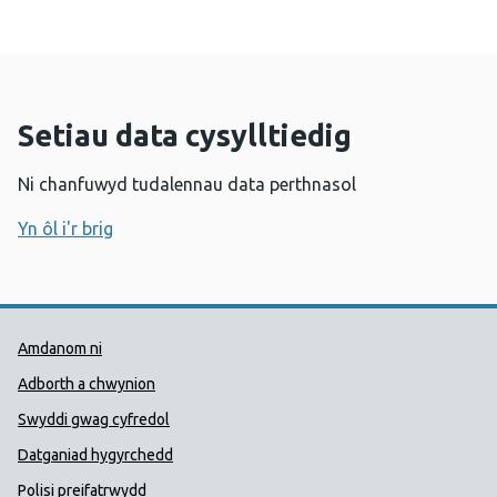
Setiau data cysylltiedig
Ni chanfuwyd tudalennau data perthnasol
Yn ôl i'r brig
Dolenni Cymorth Iechyd Cyhoedd
Amdanom ni
Adborth a chwynion
Swyddi gwag cyfredol
Datganiad hygyrchedd
Polisi preifatrwydd