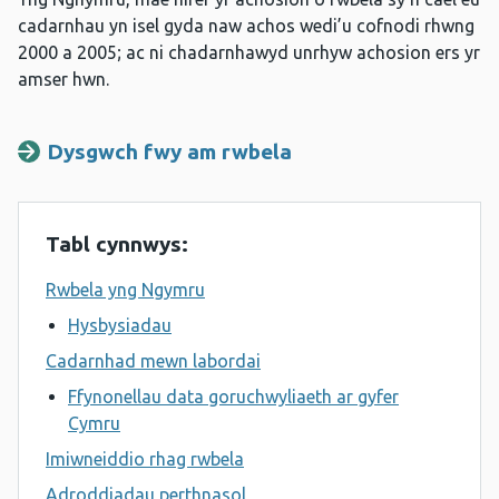
cadarnhau yn isel gyda naw achos wedi’u cofnodi rhwng
2000 a 2005; ac ni chadarnhawyd unrhyw achosion ers yr
amser hwn.
Dysgwch fwy am rwbela
Tabl cynnwys:
Rwbela yng Ngymru
Hysbysiadau
Cadarnhad mewn labordai
Ffynonellau data goruchwyliaeth ar gyfer
Cymru
Imiwneiddio rhag rwbela
Adroddiadau perthnasol