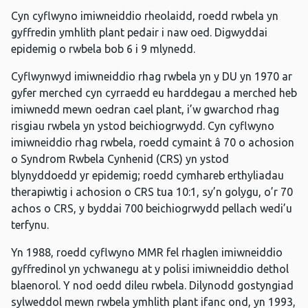
Cyn cyflwyno imiwneiddio rheolaidd, roedd rwbela yn
gyffredin ymhlith plant pedair i naw oed. Digwyddai
epidemig o rwbela bob 6 i 9 mlynedd.
Cyflwynwyd imiwneiddio rhag rwbela yn y DU yn 1970 ar
gyfer merched cyn cyrraedd eu harddegau a merched heb
imiwnedd mewn oedran cael plant, i’w gwarchod rhag
risgiau rwbela yn ystod beichiogrwydd. Cyn cyflwyno
imiwneiddio rhag rwbela, roedd cymaint â 70 o achosion
o Syndrom Rwbela Cynhenid ​​(CRS) yn ystod
blynyddoedd yr epidemig; roedd cymhareb erthyliadau
therapiwtig i achosion o CRS tua 10:1, sy’n golygu, o’r 70
achos o CRS, y byddai 700 beichiogrwydd pellach wedi’u
terfynu.
Yn 1988, roedd cyflwyno MMR fel rhaglen imiwneiddio
gyffredinol yn ychwanegu at y polisi imiwneiddio dethol
blaenorol. Y nod oedd dileu rwbela. Dilynodd gostyngiad
sylweddol mewn rwbela ymhlith plant ifanc ond, yn 1993,