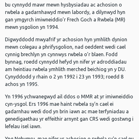
bu cynnydd mawr mewn hysbysiadau ac achosion o
rwbela a gadarnhawyd mewn labordy, a dilynwyd hyn
gan ymgyrch imiwneiddio’r Frech Goch a Rwbela (MR)
mewn ysgolion yn 1994.
Digwyddodd mwyafrif yr achosion hyn ymhlith dynion
mewn colegau a phrifysgolion, nad oeddent wedi cael
cynnig brechlyn yn cynnwys rwbela o’r blaen. Fodd
bynnag, roedd cynnydd hefyd yn nifer yr adroddiadau
am heintiau rwbela ymhlith merched beichiog yn y DU.
Cynyddodd y rhain o 2 yn 1992 i 23 yn 1993; roedd 8
achos yn 1995.
Yn 1996 ychwanegwyd ail ddos ​​o MMR at yr imiwneiddio
cyn-ysgol. Ers 1996 mae haint rwbela sy’n cael ei
gadarnhau wedi dod yn brin iawn ac mae terfyniadau a
genedigaethau yr effeithir arnynt gan CRS wedi gostwng i
lefelau isel iawn.
Yng Nghymru, mae nifer yr achosion o rwbela sy’n cael eu