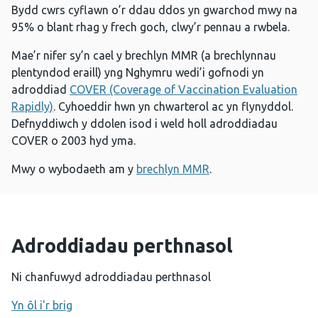
Bydd cwrs cyflawn o’r ddau ddos yn gwarchod mwy na
95% o blant rhag y frech goch, clwy’r pennau a rwbela.
Mae’r nifer sy’n cael y brechlyn MMR (a brechlynnau
plentyndod eraill) yng Nghymru wedi’i gofnodi yn
adroddiad
COVER (Coverage of Vaccination Evaluation
Rapidly)
. Cyhoeddir hwn yn chwarterol ac yn flynyddol.
Defnyddiwch y ddolen isod i weld holl adroddiadau
COVER o 2003 hyd yma.
Mwy o wybodaeth am y
brechlyn MMR
.
Adroddiadau perthnasol
Ni chanfuwyd adroddiadau perthnasol
Yn ôl i'r brig