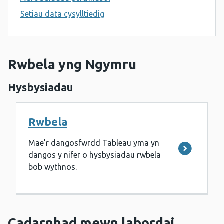
Setiau data cysylltiedig
Rwbela yng Ngymru
Hysbysiadau
Rwbela
Mae’r dangosfwrdd Tableau yma yn
dangos y nifer o hysbysiadau rwbela
bob wythnos.
Cadarnhad mewn labordai