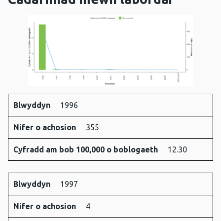
Blwyddyn
1996
Blwyddyn
Nifer o
Cyfradd am
Nifer o achosion
355
achosion
bob
100,000 o
Cyfradd am bob 100,000 o boblogaeth
12.30
boblogaeth
Blwyddyn
1997
Nifer o achosion
4