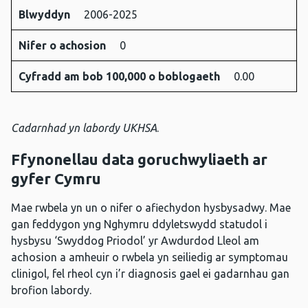
Blwyddyn
2006-2025
Nifer o achosion
0
Cyfradd am bob 100,000 o boblogaeth
0.00
Cadarnhad yn labordy UKHSA
.
Ffynonellau data goruchwyliaeth ar
gyfer Cymru
Mae rwbela yn un o nifer o afiechydon hysbysadwy. Mae
gan feddygon yng Nghymru ddyletswydd statudol i
hysbysu ‘Swyddog Priodol’ yr Awdurdod Lleol am
achosion a amheuir o rwbela yn seiliedig ar symptomau
clinigol, fel rheol cyn i’r diagnosis gael ei gadarnhau gan
brofion labordy.