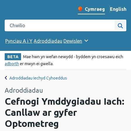
English
– Change 
Cymraeg
Newid iaith y wefan
Chwilio gwefan Iechyd Cyhoeddus Cymru
Chwi
Pynciau A i Y
Adroddiadau
Dewislen
BETA
Mae hwn yn wefan newydd - byddem yn croesawu eich
adborth
er mwyn ei gwella.
Adroddiadau Iechyd Cyhoeddus
Adroddiadau
Cefnogi Ymddygiadau Iach:
Canllaw ar gyfer
Optometreg