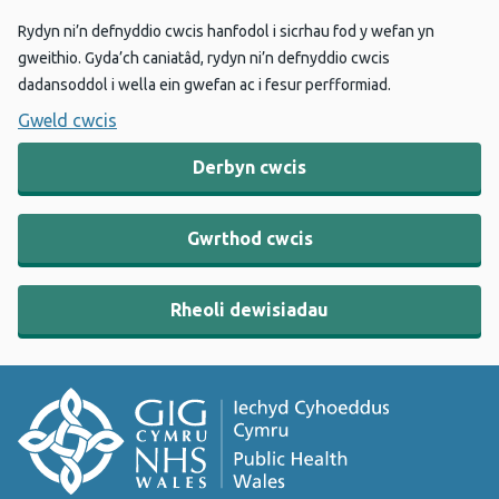
Rydyn ni’n defnyddio cwcis hanfodol i sicrhau fod y wefan yn
gweithio. Gyda’ch caniatâd, rydyn ni’n defnyddio cwcis
dadansoddol i wella ein gwefan ac i fesur perfformiad.
Gweld cwcis
Derbyn cwcis
Gwrthod cwcis
Rheoli dewisiadau