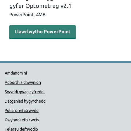
gyfer Optometreg v2.1
PowerPoint,
4MB
Llawrlwytho PowerPoint - Cefnogi Ymddygiadau Iach-Can
Llawrlwytho PowerPoint
Dolenni Cymorth Iechyd Cyhoedd
Amdanom ni
Adborth a chwynion
Swyddi gwag cyfredol
Datganiad hygyrchedd
Polisi preifatrwydd
Gwybodaeth cwcis
Telerau defnyddio