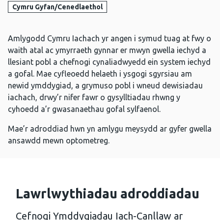
Cymru Gyfan/Cenedlaethol
Amlygodd Cymru Iachach yr angen i symud tuag at fwy o
waith atal ac ymyrraeth gynnar er mwyn gwella iechyd a
llesiant pobl a chefnogi cynaliadwyedd ein system iechyd
a gofal. Mae cyfleoedd helaeth i ysgogi sgyrsiau am
newid ymddygiad, a grymuso pobl i wneud dewisiadau
iachach, drwy’r nifer fawr o gysylltiadau rhwng y
cyhoedd a’r gwasanaethau gofal sylfaenol.
Mae’r adroddiad hwn yn amlygu meysydd ar gyfer gwella
ansawdd mewn optometreg.
Lawrlwythiadau adroddiadau
Cefnogi Ymddygiadau Iach-Canllaw ar