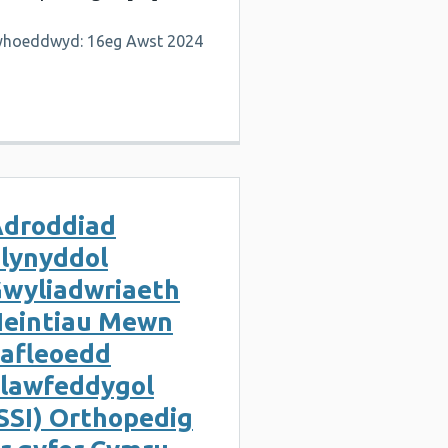
yhoeddwyd: 16eg Awst 2024
droddiad
lynyddol
wyliadwriaeth
eintiau Mewn
afleoedd
lawfeddygol
SSI) Orthopedig