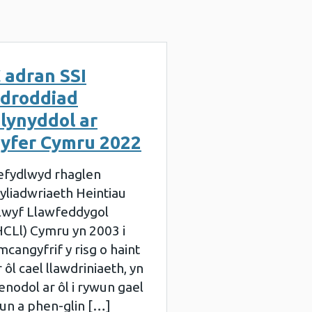
 adran SSI
droddiad
lynyddol ar
yfer Cymru 2022
efydlwyd rhaglen
yliadwriaeth Heintiau
lwyf Llawfeddygol
HCLl) Cymru yn 2003 i
mcangyfrif y risg o haint
r ôl cael llawdriniaeth, yn
enodol ar ôl i rywun gael
lun a phen-glin […]