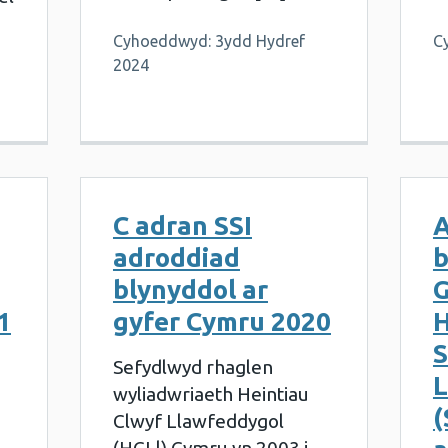
Cyhoeddwyd: 3ydd Hydref
C
2024
C adran SSI
A
adroddiad
b
blynyddol ar
G
1
gyfer Cymru 2020
H
S
Sefydlwyd rhaglen
L
wyliadwriaeth Heintiau
(
Clwyf Llawfeddygol