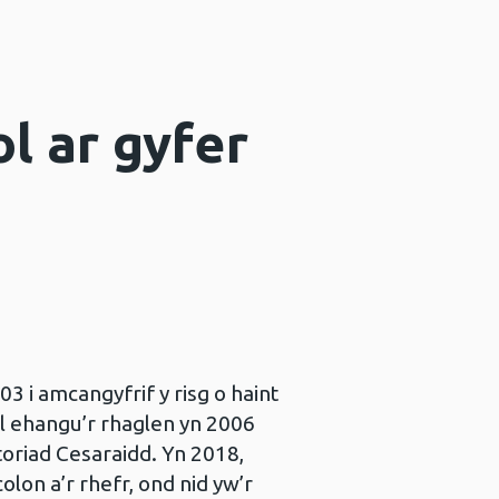
l ar gyfer
 i amcangyfrif y risg o haint
 ôl ehangu’r rhaglen yn 2006
toriad Cesaraidd. Yn 2018,
olon a’r rhefr, ond nid yw’r