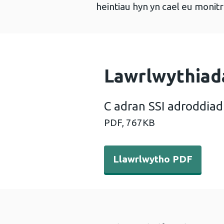
heintiau hyn yn cael eu monitr
Lawrlwythiad
C adran SSI adroddiad
PDF,
767KB
Llawrlwytho PDF - C adran 
Llawrlwytho PDF