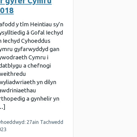
r gyfer Cymru
018
afodd y tîm Heintiau sy’n
ysylltiedig â Gofal Iechyd
n Iechyd Cyhoeddus
ymru gyfarwyddyd gan
ywodraeth Cymru i
datblygu a chefnogi
weithredu
wyliadwriaeth yn dilyn
lawdriniaethau
rthopedig a gynhelir yn
…]
yhoeddwyd: 27ain Tachwedd
023