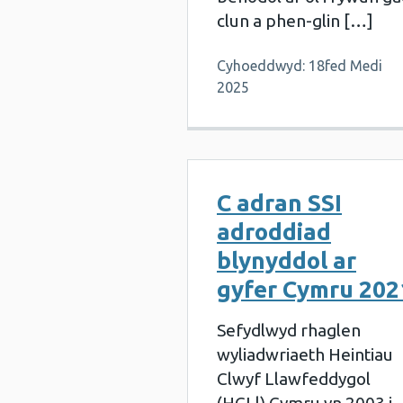
clun a phen-glin […]
Cyhoeddwyd: 18fed Medi
2025
C adran SSI
adroddiad
blynyddol ar
gyfer Cymru 202
Sefydlwyd rhaglen
wyliadwriaeth Heintiau
Clwyf Llawfeddygol