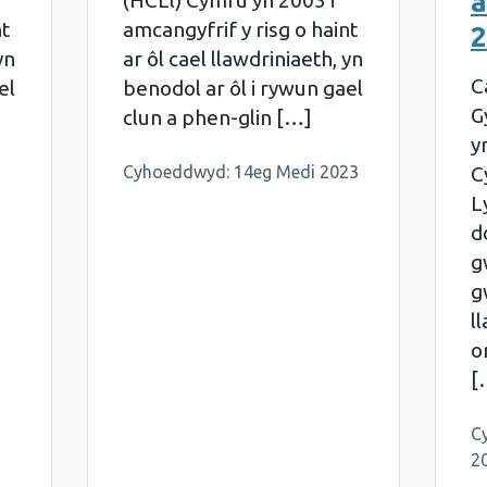
a
(HCLl) Cymru yn 2003 i
nt
amcangyfrif y risg o haint
2
yn
ar ôl cael llawdriniaeth, yn
C
el
benodol ar ôl i rywun gael
G
clun a phen-glin […]
y
Cyhoeddwyd: 14eg Medi 2023
C
L
d
g
g
l
o
[
C
2