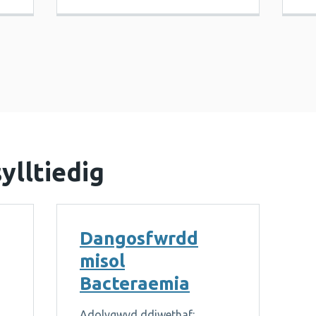
ylltiedig
Dangosfwrdd
misol
Bacteraemia
Adolygwyd ddiwethaf: