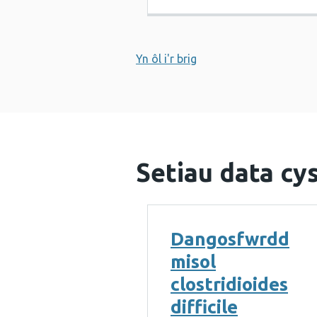
Yn ôl i'r brig
Setiau data cys
Dangosfwrdd
misol
clostridioides
difficile