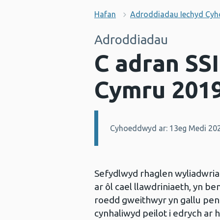
Hafan
Adroddiadau Iechyd Cy
Adroddiadau
C adran SSI
Cymru 201
Cyhoeddwyd ar: 13eg Medi 20
Manylion:
Sefydlwyd rhaglen wyliadwriae
ar ôl cael llawdriniaeth, yn b
roedd gweithwyr yn gallu penn
cynhaliwyd peilot i edrych ar h