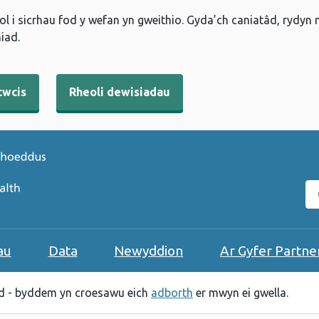
l i sicrhau fod y wefan yn gweithio. Gyda’ch caniatâd, rydyn
iad.
cwcis
Rheoli dewisiadau
C
au
Data
Newyddion
Ar Gyfer Partne
 - byddem yn croesawu eich
adborth
er mwyn ei gwella.