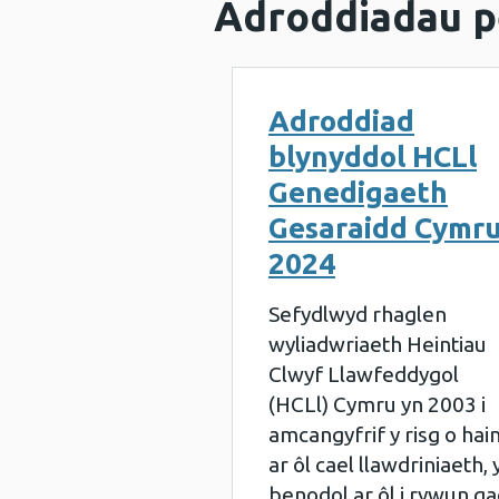
Adroddiadau p
Adroddiad
blynyddol HCLl
Genedigaeth
Gesaraidd Cymr
2024
Sefydlwyd rhaglen
wyliadwriaeth Heintiau
Clwyf Llawfeddygol
(HCLl) Cymru yn 2003 i
amcangyfrif y risg o hai
ar ôl cael llawdriniaeth, 
benodol ar ôl i rywun ga