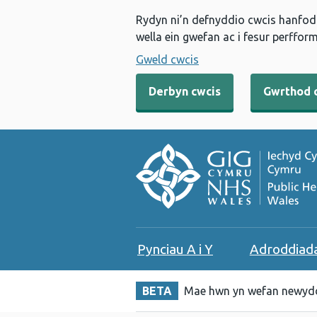
Rydyn ni’n defnyddio cwcis hanfodo
wella ein gwefan ac i fesur perfform
Gweld cwcis
Derbyn cwcis
Gwrthod 
Pynciau A i Y
Adroddiad
BETA
Mae hwn yn wefan newydd