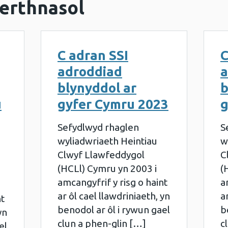
erthnasol
C adran SSI
C
adroddiad
a
blynyddol ar
b
u
gyfer Cymru 2023
g
Sefydlwyd rhaglen
S
wyliadwriaeth Heintiau
w
Clwyf Llawfeddygol
C
(HCLl) Cymru yn 2003 i
(
amcangyfrif y risg o haint
a
ar ôl cael llawdriniaeth, yn
a
nt
benodol ar ôl i rywun gael
b
yn
clun a phen-glin […]
c
el