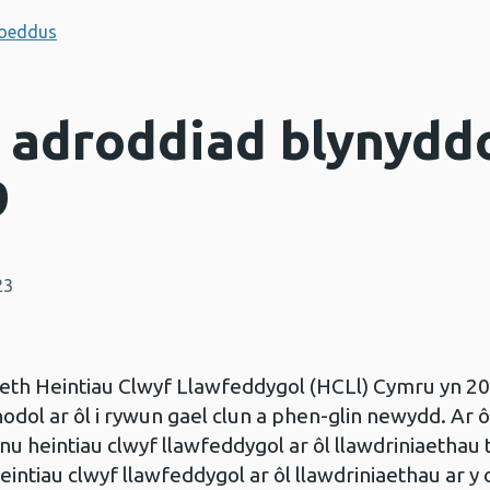
hoeddus
 adroddiad blynyddo
9
23
th Heintiau Clwyf Llawfeddygol (HCLl) Cymru yn 2003
enodol ar ôl i rywun gael clun a phen-glin newydd. Ar
u heintiau clwyf llawfeddygol ar ôl llawdriniaethau 
eintiau clwyf llawfeddygol ar ôl llawdriniaethau ar y c