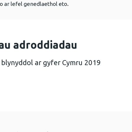
o ar lefel genedlaethol eto.
au adroddiadau
 blynyddol ar gyfer Cymru 2019
SSI adroddiad blynyddol ar gyfer Cymru 2019 (767 