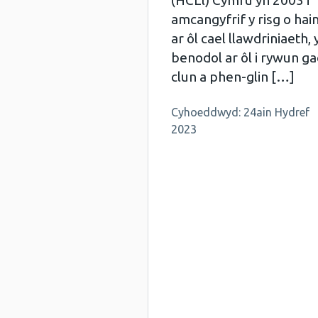
(HCLl) Cymru yn 2003 i
amcangyfrif y risg o hai
ar ôl cael llawdriniaeth, 
benodol ar ôl i rywun ga
clun a phen-glin […]
Cyhoeddwyd: 24ain Hydref
2023