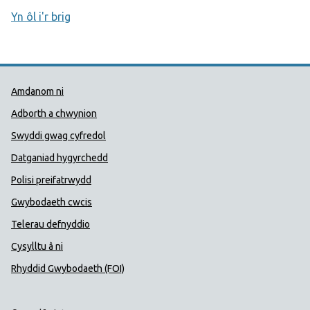
Yn ôl i'r brig
Dolenni Cymorth Iechyd Cyhoedd
Amdanom ni
Adborth a chwynion
Swyddi gwag cyfredol
Datganiad hygyrchedd
Polisi preifatrwydd
Gwybodaeth cwcis
Telerau defnyddio
Cysylltu â ni
Rhyddid Gwybodaeth (FOI)