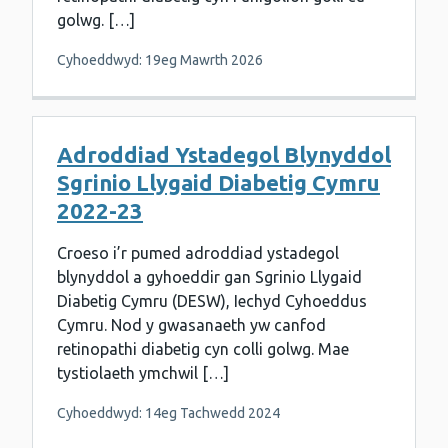
golwg. […]
Cyhoeddwyd: 19eg Mawrth 2026
Adroddiad Ystadegol Blynyddol
Sgrinio Llygaid Diabetig Cymru
2022-23
Croeso i’r pumed adroddiad ystadegol
blynyddol a gyhoeddir gan Sgrinio Llygaid
Diabetig Cymru (DESW), Iechyd Cyhoeddus
Cymru. Nod y gwasanaeth yw canfod
retinopathi diabetig cyn colli golwg. Mae
tystiolaeth ymchwil […]
Cyhoeddwyd: 14eg Tachwedd 2024