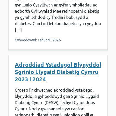
gynllunio Cysylltwch ar gyfer ymholiadau ac
adborth Cyflwyniad Mae retinopathi diabetig
yn gymhlethdod cyffredin i bobl sydd â
diabetes. Gan fod lefelau diabetes yn cynyddu
[…]
Cyhoeddwyd: 1af Ebrill 2026
Adroddiad Ystadegol Blynyddol
Sgrinio Llygaid Diabetig Cymru
2023 i 2024
Croeso i’r chweched adroddiad ystadegol
blynyddol a gyhoeddwyd gan Sgrinio Llygaid
Diabetig Cymru (DESW), Iechyd Cyhoeddus
Cymru. Nod y gwasanaeth yw canfod
retinopathi diabetig cyn i unigolion golli eu