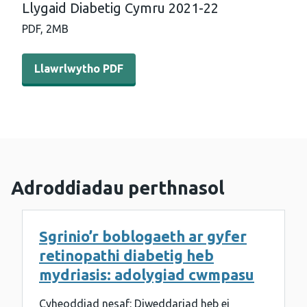
Llygaid Diabetig Cymru 2021-22
PDF,
2MB
Llawrlwytho PDF - Adroddiad Ystadegol Blynyddol Sgrin
Llawrlwytho PDF
Adroddiadau perthnasol
Sgrinio’r boblogaeth ar gyfer
retinopathi diabetig heb
mydriasis: adolygiad cwmpasu
Cyheoddiad nesaf: Diweddariad heb ei