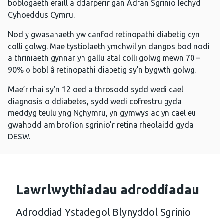
boblogaeth eraill a ddarperir gan Adran Sgrinio Iechyd
Cyhoeddus Cymru.
Nod y gwasanaeth yw canfod retinopathi diabetig cyn
colli golwg. Mae tystiolaeth ymchwil yn dangos bod nodi
a thriniaeth gynnar yn gallu atal colli golwg mewn 70 –
90% o bobl â retinopathi diabetig sy’n bygwth golwg.
Mae’r rhai sy’n 12 oed a throsodd sydd wedi cael
diagnosis o ddiabetes, sydd wedi cofrestru gyda
meddyg teulu yng Nghymru, yn gymwys ac yn cael eu
gwahodd am brofion sgrinio’r retina rheolaidd gyda
DESW.
Lawrlwythiadau adroddiadau
Adroddiad Ystadegol Blynyddol Sgrinio