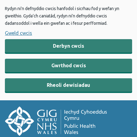
Rydyn ni’n defnyddio cwcis hanfodol i sicrhau fod y wefan yn
gweithio. Gyda’ch caniatâd, rydyn ni’n defnyddio cwcis
dadansoddol i wella ein gwefan ac i fesur perfformiad.
Gweld cwcis
Derbyn cwcis
Gwrthod cwcis
Rheoli dewisiadau