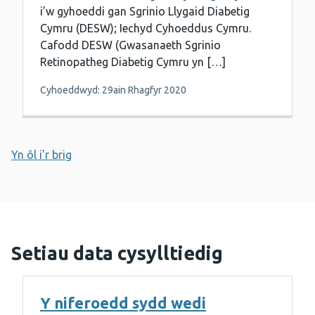
i’w gyhoeddi gan Sgrinio Llygaid Diabetig
Cymru (DESW); Iechyd Cyhoeddus Cymru.
Cafodd DESW (Gwasanaeth Sgrinio
Retinopatheg Diabetig Cymru yn […]
Cyhoeddwyd: 29ain Rhagfyr 2020
Yn ôl i'r brig
Setiau data cysylltiedig
Y niferoedd sydd wedi