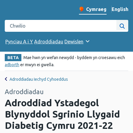
English
– Change 
Cymraeg
Newid iaith y wefan
Chwilio gwefan Iechyd Cyhoeddus Cymru
Chwi
Pynciau A i Y
Adroddiadau
Dewislen
BETA
Mae hwn yn wefan newydd - byddem yn croesawu eich
adborth
er mwyn ei gwella.
Adroddiadau Iechyd Cyhoeddus
Adroddiadau
Adroddiad Ystadegol
Blynyddol Sgrinio Llygaid
Diabetig Cymru 2021-22