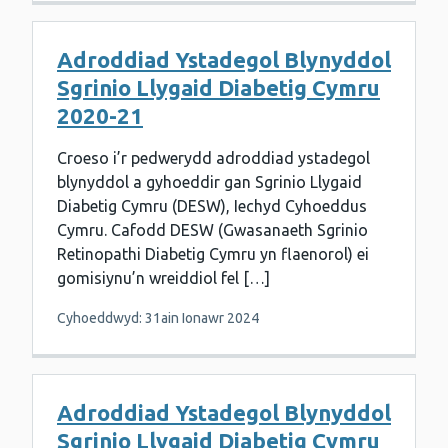
Adroddiad Ystadegol Blynyddol
Sgrinio Llygaid Diabetig Cymru
2020-21
Croeso i’r pedwerydd adroddiad ystadegol
blynyddol a gyhoeddir gan Sgrinio Llygaid
Diabetig Cymru (DESW), Iechyd Cyhoeddus
Cymru. Cafodd DESW (Gwasanaeth Sgrinio
Retinopathi Diabetig Cymru yn flaenorol) ei
gomisiynu’n wreiddiol fel […]
Cyhoeddwyd: 31ain Ionawr 2024
Adroddiad Ystadegol Blynyddol
Sgrinio Llygaid Diabetig Cymru