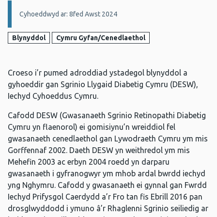
Manylion:
Cyhoeddwyd ar: 8fed Awst 2024
Blynyddol
Cymru Gyfan/Cenedlaethol
Croeso i’r pumed adroddiad ystadegol blynyddol a
gyhoeddir gan Sgrinio Llygaid Diabetig Cymru (DESW),
Iechyd Cyhoeddus Cymru.
Cafodd DESW (Gwasanaeth Sgrinio Retinopathi Diabetig
Cymru yn flaenorol) ei gomisiynu’n wreiddiol fel
gwasanaeth cenedlaethol gan Lywodraeth Cymru ym mis
Gorffennaf 2002. Daeth DESW yn weithredol ym mis
Mehefin 2003 ac erbyn 2004 roedd yn darparu
gwasanaeth i gyfranogwyr ym mhob ardal bwrdd iechyd
yng Nghymru. Cafodd y gwasanaeth ei gynnal gan Fwrdd
Iechyd Prifysgol Caerdydd a’r Fro tan fis Ebrill 2016 pan
drosglwyddodd i ymuno â’r Rhaglenni Sgrinio seiliedig ar