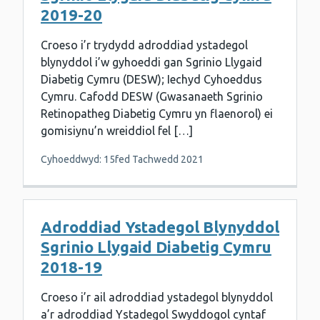
2019-20
Croeso i’r trydydd adroddiad ystadegol
blynyddol i’w gyhoeddi gan Sgrinio Llygaid
Diabetig Cymru (DESW); Iechyd Cyhoeddus
Cymru. Cafodd DESW (Gwasanaeth Sgrinio
Retinopatheg Diabetig Cymru yn flaenorol) ei
gomisiynu’n wreiddiol fel […]
Cyhoeddwyd: 15fed Tachwedd 2021
Adroddiad Ystadegol Blynyddol
Sgrinio Llygaid Diabetig Cymru
2018-19
Croeso i’r ail adroddiad ystadegol blynyddol
a’r adroddiad Ystadegol Swyddogol cyntaf