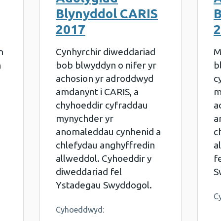
Blynyddol CARIS
B
2017
2
n
Cynhyrchir diweddariad
M
h
bob blwyddyn o nifer yr
b
achosion yr adroddwyd
c
amdanynt i CARIS, a
m
chyhoeddir cyfraddau
a
mynychder yr
a
anomaleddau cynhenid a
c
chlefydau anghyffredin
a
allweddol. Cyhoeddir y
f
diweddariad fel
S
Ystadegau Swyddogol.
C
Cyhoeddwyd: