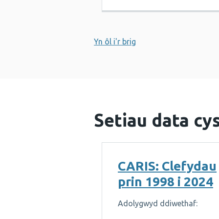
Yn ôl i'r brig
Setiau data cys
CARIS: Clefydau
prin 1998 i 2024
Adolygwyd ddiwethaf: