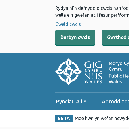
Rydyn ni’n defnyddio cwcis hanfodo
wella ein gwefan ac i fesur perfform
Gweld cwcis
Derbyn cwcis
Gwrthod 
Pynciau A i Y
Adroddiad
BETA
Mae hwn yn wefan newydd