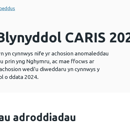
hoeddus
Blynyddol CARIS 20
wn yn cynnwys nife yr achosion anomaleddau
au prin yng Nghymru, ac mae ffocws ar
 achosion wedi’u diweddaru yn cynnwys y
l o ddata 2024.
au adroddiadau