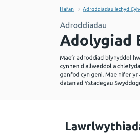
Hafan
Adroddiadau Iechyd Cy
Adroddiadau
Adolygiad 
Mae’r adroddiad blynyddol h
cynhenid allweddol a chlefyd
ganfod cyn geni. Mae nifer yr
dataniad Ystadegau Swyddogo
Lawrlwythiad