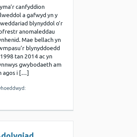
yma’r canfyddion
llweddol a gafwyd yn y
iweddariad blynyddol o’r
ofrestr anomaleddau
ynhenid. Mae bellach yn
wmpasu’r blynyddoedd
 1998 tan 2014 ac yn
ynnwys gwybodaeth am
n agos i […]
yhoeddwyd:
dolygiad