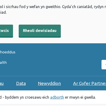
l i sicrhau fod y wefan yn gweithio. Gyda’ch caniatâd, rydyn
iad.
cwcis
Rheoli dewisiadau
C
au
Data
Newyddion
Ar Gyfer Partne
 - byddem yn croesawu eich
adborth
er mwyn ei gwella.