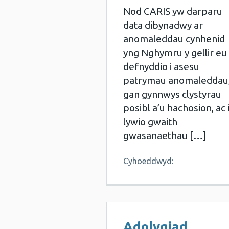
Nod CARIS yw darparu
data dibynadwy ar
anomaleddau cynhenid
yng Nghymru y gellir eu
defnyddio i asesu
patrymau anomaleddau
gan gynnwys clystyrau
posibl a’u hachosion, ac 
lywio gwaith
gwasanaethau […]
Cyhoeddwyd:
Adolygiad