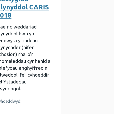
lynyddol CARIS
018
ae’r diweddariad
lynyddol hwn yn
ynnwys cyfraddau
ynychder (nifer
chosion) rhai o’r
nomaleddau cynhenid a
hlefydau anghyffredin
llweddol; fe’i cyhoeddir
el Ystadegau
wyddogol.
yhoeddwyd: