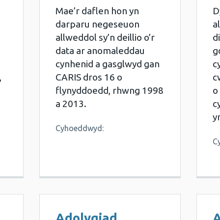
Mae’r daflen hon yn
D
darparu negeseuon
a
allweddol sy’n deillio o’r
d
data ar anomaleddau
g
cynhenid a gasglwyd gan
c
,
CARIS dros 16 o
c
flynyddoedd, rhwng 1998
o
i
a 2013.
c
y
Cyhoeddwyd:
C
Adolygiad
A