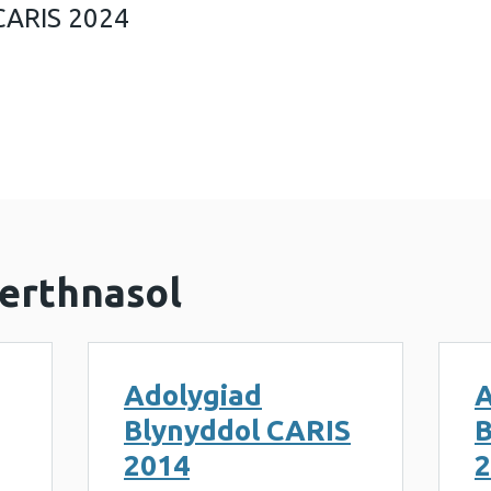
CARIS 2024
ad Blynyddol CARIS 2024 (696 KB)
erthnasol
Adolygiad
A
Blynyddol CARIS
B
2014
2