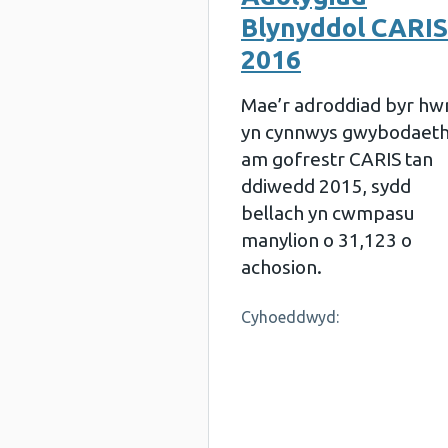
Blynyddol CARIS
2016
Mae’r adroddiad byr hw
yn cynnwys gwybodaet
am gofrestr CARIS tan
ddiwedd 2015, sydd
bellach yn cwmpasu
manylion o 31,123 o
achosion.
Cyhoeddwyd: