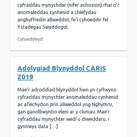
cyfraddau mynychder (nifer achosion) rhai o’r
anomaleddau cynhenid a chlefydau
anghyffredin allweddol; fe’i cyhoeddir fel
Ystadegau Swyddogol.
Cyhoeddwyd:
Adolygiad Blynyddol CARIS
2019
Mae’r adroddiad blynyddol hwn yn cyflwyno
cyfraddau mynychter anomaleddau cynhenid
ac afiechydon prin allweddol yng Nghymru,
gan ganolbwyntio eleni ar y cluniau. Mae’r
cyfraddau mynychter wedi’u diweddaru, i
gynnwys data […]