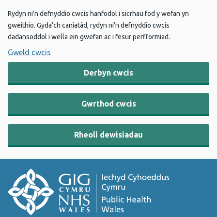
Rydyn ni’n defnyddio cwcis hanfodol i sicrhau fod y wefan yn
gweithio. Gyda’ch caniatâd, rydyn ni’n defnyddio cwcis
dadansoddol i wella ein gwefan ac i fesur perfformiad.
Gweld cwcis
Derbyn cwcis
Gwrthod cwcis
Rheoli dewisiadau