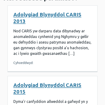
Adolygiad Blynyddol CARIS
2013
Nod CARIS yw darparu data dibynadwy ar
anomaleddau cynhenid yng Nghymru y gellir
eu defnyddio i asesu patrymau anomaleddau,
gan gynnwys clystyrau posibl a’u hachosion,
ac i lywio gwaith gwasanaethau […]
Cyhoeddwyd:
Adolygiad Blynyddol CARIS
2015
Dyma’r canfyddion allweddol a gafwyd yn y