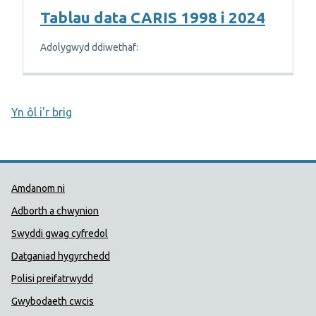
Tablau data CARIS 1998 i 2024
Adolygwyd ddiwethaf:
Yn ôl i'r brig
Dolenni Cymorth Iechyd Cyhoedd
Amdanom ni
Adborth a chwynion
Swyddi gwag cyfredol
Datganiad hygyrchedd
Polisi preifatrwydd
Gwybodaeth cwcis