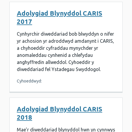
Adolygiad Blynyddol CARIS
2017
Cynhyrchir diweddariad bob blwyddyn o nifer
yr achosion yr adroddwyd amdanynt i CARIS,
a chyhoeddir cyfraddau mynychder yr
anomaleddau cynhenid a chlefydau
anghyffredin allweddol. Cyhoeddir y
diweddariad fel Ystadegau Swyddogol.
Cyhoeddwyd:
Adolygiad Blynyddol CARIS
2018
Mae’r diweddariad blynyddol hwn yn cynnwys