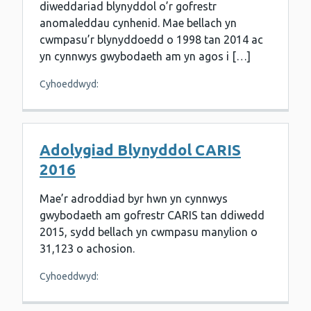
diweddariad blynyddol o’r gofrestr
anomaleddau cynhenid. Mae bellach yn
cwmpasu’r blynyddoedd o 1998 tan 2014 ac
yn cynnwys gwybodaeth am yn agos i […]
Cyhoeddwyd:
Adolygiad Blynyddol CARIS
2016
Mae’r adroddiad byr hwn yn cynnwys
gwybodaeth am gofrestr CARIS tan ddiwedd
2015, sydd bellach yn cwmpasu manylion o
31,123 o achosion.
Cyhoeddwyd: