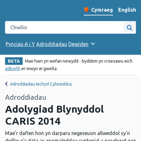
English
– Change 
Cymraeg
Newid iaith y wefan
Chwilio gwefan Iechyd Cyhoeddus Cymru
Chwi
Pynciau A i Y
Adroddiadau
Dewislen
BETA
Mae hwn yn wefan newydd - byddem yn croesawu eich
adborth
er mwyn ei gwella.
Adroddiadau Iechyd Cyhoeddus
Adroddiadau
Adolygiad Blynyddol
CARIS 2014
Mae’r daflen hon yn darparu negeseuon allweddol sy’n
deillio o’r data ar anomaleddau cynhenid a gasglwyd gan