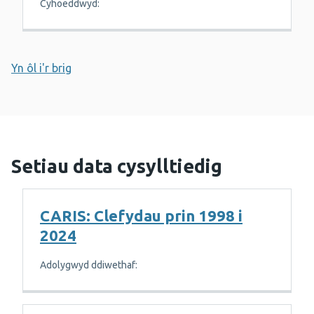
Cyhoeddwyd:
Yn ôl i'r brig
Setiau data cysylltiedig
CARIS: Clefydau prin 1998 i
2024
Adolygwyd ddiwethaf: