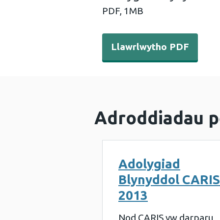
PDF,
1MB
Llawrlwytho PDF - Adolygi
Llawrlwytho PDF
Adroddiadau p
Adolygiad
Blynyddol CARIS
2013
Nod CARIS yw darparu