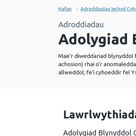
Hafan
Adroddiadau Iechyd Cy
Adroddiadau
Adolygiad 
Mae’r diweddariad blynyddol
achosion) rhai o’r anomaledd
allweddol; fe’i cyhoeddir fel
Lawrlwythiad
Adolygiad Blynyddol 