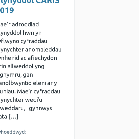
lynyddol CARIS
019
ae’r adroddiad
lynyddol hwn yn
yflwyno cyfraddau
ynychter anomaleddau
ynhenid ac afiechydon
rin allweddol yng
ghymru, gan
anolbwyntio eleni ar y
luniau. Mae’r cyfraddau
ynychter wedi’u
iweddaru, i gynnwys
ata […]
yhoeddwyd: