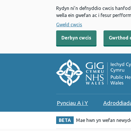
Rydyn ni’n defnyddio cwcis hanfodo
wella ein gwefan ac i fesur perfform
Gweld cwcis
Derbyn cwcis
Gwrthod 
Pynciau A i Y
Adroddiad
BETA
Mae hwn yn wefan newydd