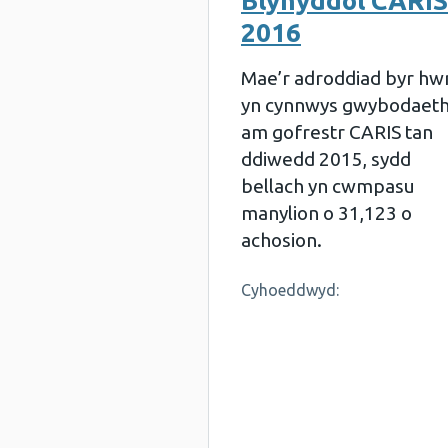
Blynyddol CARIS
2016
Mae’r adroddiad byr hw
yn cynnwys gwybodaet
am gofrestr CARIS tan
ddiwedd 2015, sydd
bellach yn cwmpasu
manylion o 31,123 o
achosion.
Cyhoeddwyd: