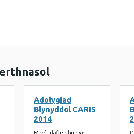
ad Blynyddol CARIS 2018 (1 MB)
erthnasol
Adolygiad
A
Blynyddol CARIS
B
2014
2
Mae’r daflen hon yn
D