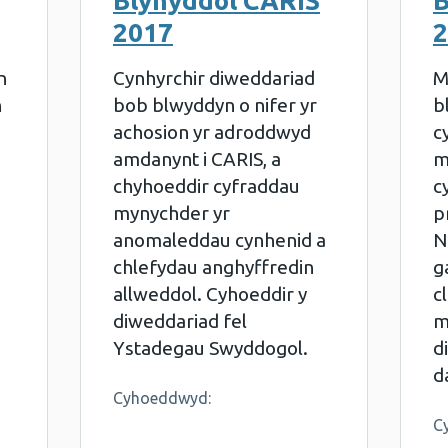
Blynyddol CARIS
B
2017
2
n
Cynhyrchir diweddariad
M
h
bob blwyddyn o nifer yr
b
achosion yr adroddwyd
c
amdanynt i CARIS, a
m
chyhoeddir cyfraddau
c
mynychder yr
p
anomaleddau cynhenid a
N
chlefydau anghyffredin
g
allweddol. Cyhoeddir y
c
diweddariad fel
m
Ystadegau Swyddogol.
d
d
Cyhoeddwyd:
C