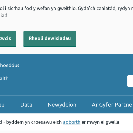
l i sicrhau fod y wefan yn gweithio. Gyda’ch caniatâd, rydyn
iad.
cwcis
Rheoli dewisiadau
C
au
Data
Newyddion
Ar Gyfer Partne
 - byddem yn croesawu eich
adborth
er mwyn ei gwella.