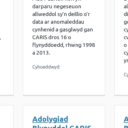
darparu negeseuon
a
allweddol sy’n deillio o’r
d
data ar anomaleddau
g
cynhenid a gasglwyd gan
c
,
CARIS dros 16 o
c
flynyddoedd, rhwng 1998
o
i
a 2013.
c
y
Cyhoeddwyd:
C
Adolygiad
A