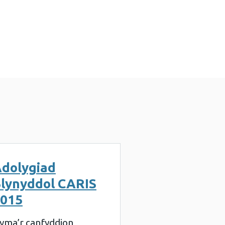
dolygiad
lynyddol CARIS
015
yma’r canfyddion