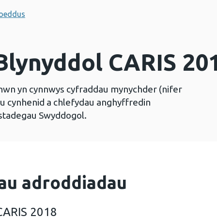
hoeddus
Blynyddol CARIS 20
 hwn yn cynnwys cyfraddau mynychder (nifer
au cynhenid a chlefydau anghyffredin
 Ystadegau Swyddogol.
au adroddiadau
CARIS 2018