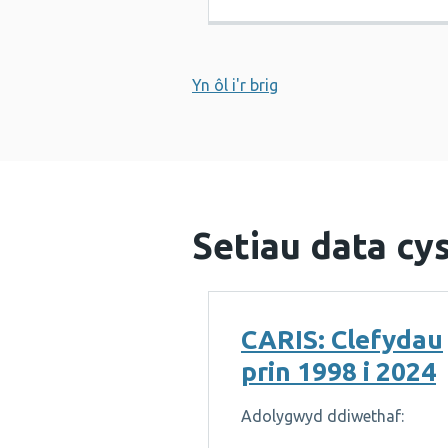
Yn ôl i'r brig
Setiau data cys
CARIS: Clefydau
prin 1998 i 2024
Adolygwyd ddiwethaf: