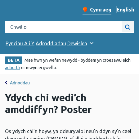
English
– Change 
Cymraeg
Newid iaith y wefan
Chwilio gwefan Iechyd Cyhoeddus Cymru
Chwi
Pynciau A i Y
Adroddiadau
Dewislen
BETA
Mae hwn yn wefan newydd - byddem yn croesawu eich
adborth
er mwyn ei gwella.
Adnoddau
Ydych chi wedi’ch
amddiffyn? Poster
Os ydych chi’n hoyw, yn ddeurywiol neu’n ddyn sy’n cael
rhyw gyda dynion (GBMSM), efallai y byddwch chi’n