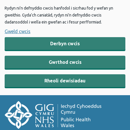
Rydyn ni’n defnyddio cwcis hanfodol i sicrhau fod y wefan yn
gweithio. Gyda’ch caniatâd, rydyn ni’n defnyddio cwcis
dadansoddol i wella ein gwefan ac i fesur perfformiad.
Gweld cwcis
Derbyn cwcis
Gwrthod cwcis
Rheoli dewisiadau