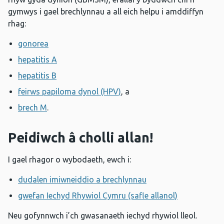
gymwys i gael brechlynnau a all eich helpu i amddiffyn
rhag:
gonorea
hepatitis A
hepatitis B
feirws papiloma dynol (HPV)
, a
brech M
.
Peidiwch â cholli allan!
I gael rhagor o wybodaeth, ewch i:
dudalen imiwneiddio a brechlynnau
gwefan Iechyd Rhywiol Cymru (safle allanol)
Neu gofynnwch i’ch gwasanaeth iechyd rhywiol lleol.