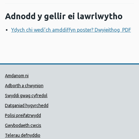
Adnodd y gellir ei lawrlwytho
Ydych chi wedi’ch amddiffyn poster? Dwyieithog PDF
Ag
Dolenni Cymorth Iechyd Cyhoedd
Amdanom ni
Adborth a chwynion
Swyddi gwag cyfredol
Datganiad hygyrchedd
Polisi preifatrwydd
Gwybodaeth cwcis
Telerau defnyddio