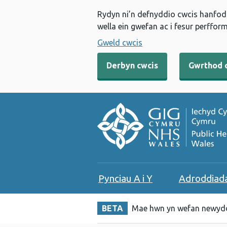
Rydyn ni’n defnyddio cwcis hanfodo
wella ein gwefan ac i fesur perfform
Gweld cwcis
Derbyn cwcis
Gwrthod 
Pynciau A i Y
Adroddiad
BETA
Mae hwn yn wefan newydd