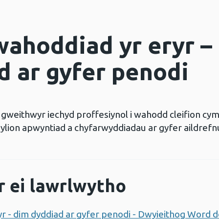
ahoddiad yr eryr –
d ar gyfer penodi
gweithwyr iechyd proffesiynol i wahodd cleifion cymw
ylion apwyntiad a chyfarwyddiadau ar gyfer aildrefn
r ei lawrlwytho
 - dim dyddiad ar gyfer penodi - Dwyieithog Word d