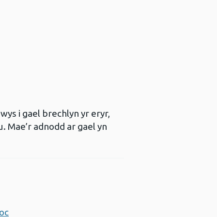
ys i gael brechlyn yr eryr,
u. Mae’r adnodd ar gael yn
oc
Agor ffenestr newydd