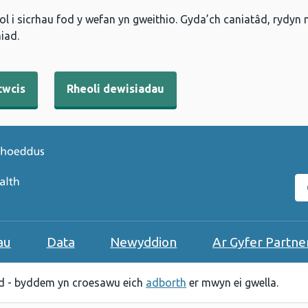
l i sicrhau fod y wefan yn gweithio. Gyda’ch caniatâd, rydyn
iad.
cwcis
Rheoli dewisiadau
C
au
Data
Newyddion
Ar Gyfer Partne
 - byddem yn croesawu eich
adborth
er mwyn ei gwella.