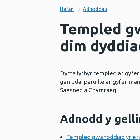
Hafan
Adnoddau
Templed gw
dim dyddia
Dyma lythyr templed ar gyfer 
gan ddarparu lle ar gyfer man
Saesneg a Chymraeg.
Adnodd y gelli
Templed gwahoddiad yr eryr