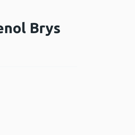
enol Brys
estr newydd