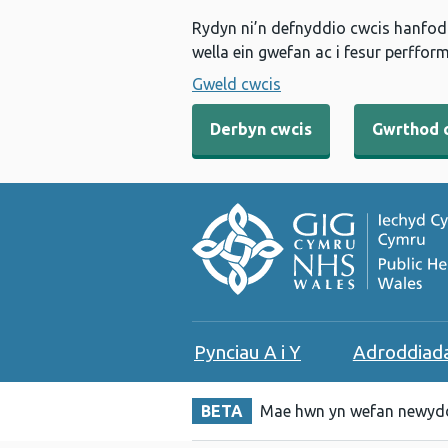
Rydyn ni’n defnyddio cwcis hanfodo
wella ein gwefan ac i fesur perfform
Gweld cwcis
Derbyn cwcis
Gwrthod 
Pynciau A i Y
Adroddiad
BETA
Mae hwn yn wefan newydd