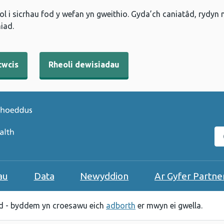
l i sicrhau fod y wefan yn gweithio. Gyda’ch caniatâd, rydyn
iad.
cwcis
Rheoli dewisiadau
C
au
Data
Newyddion
Ar Gyfer Partne
 - byddem yn croesawu eich
adborth
er mwyn ei gwella.