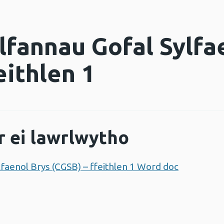
lfannau Gofal Sylfa
eithlen 1
r ei lawrlwytho
lfaenol Brys (CGSB) – ffeithlen 1 Word doc
Agor ffen