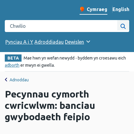
English
– Change 
Cymraeg
Newid iaith y wefan
Chwilio gwefan Iechyd Cyhoeddus Cymru
Chwi
Pynciau A i Y
Adroddiadau
Dewislen
BETA
Mae hwn yn wefan newydd - byddem yn croesawu eich
adborth
er mwyn ei gwella.
Adnoddau
Pecynnau cymorth
cwricwlwm: banciau
gwybodaeth feipio