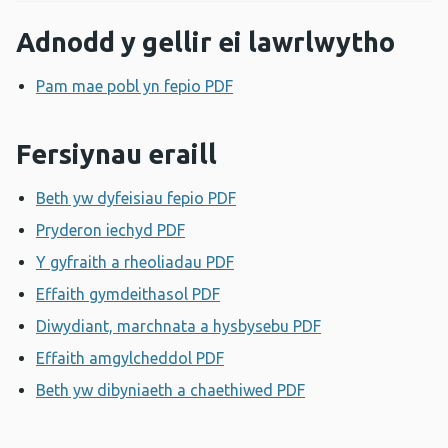
Adnodd y gellir ei lawrlwytho
Pam mae pobl yn fepio PDF
Agor ffenestr newydd
Fersiynau eraill
Beth yw dyfeisiau fepio PDF
Agor ffenestr newydd
Pryderon iechyd PDF
Agor ffenestr newydd
Y gyfraith a rheoliadau PDF
Agor ffenestr newydd
Effaith gymdeithasol PDF
Agor ffenestr newydd
Diwydiant, marchnata a hysbysebu PDF
Agor ffenestr 
Effaith amgylcheddol PDF
Agor ffenestr newydd
Beth yw dibyniaeth a chaethiwed PDF
Agor ffenestr ne