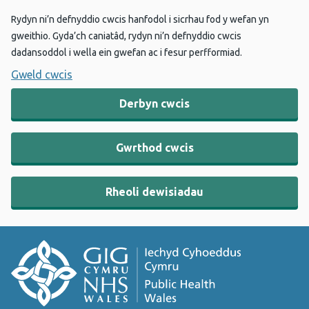
Rydyn ni’n defnyddio cwcis hanfodol i sicrhau fod y wefan yn
gweithio. Gyda’ch caniatâd, rydyn ni’n defnyddio cwcis
dadansoddol i wella ein gwefan ac i fesur perfformiad.
Gweld cwcis
Derbyn cwcis
Gwrthod cwcis
Rheoli dewisiadau