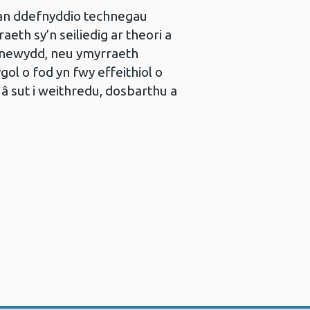
 gan ddefnyddio technegau
h sy’n seiliedig ar theori a
th newydd, neu ymyrraeth
gol o fod yn fwy effeithiol o
â sut i weithredu, dosbarthu a
r ffenestr newydd