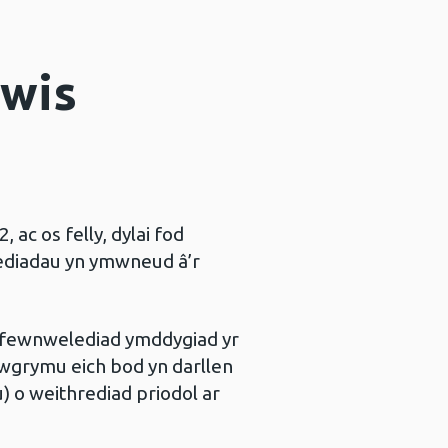
ewis
 ac os felly, dylai fod
lediadau yn ymwneud â’r
o fewnwelediad ymddygiad yr
awgrymu eich bod yn darllen
) o weithrediad priodol ar