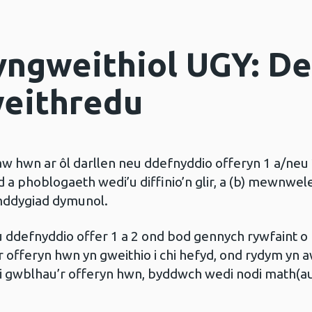
yngweithiol UGY: D
weithredu
law hwn ar ôl darllen neu ddefnyddio offeryn 1 a/neu 2,
 a phoblogaeth wedi’u diffinio’n glir, a (b) mewnwe
ymddygiad dymunol.
u ddefnyddio offer 1 a 2 ond bod gennych rywfaint 
r offeryn hwn yn gweithio i chi hefyd, ond rydym yn 
chi gwblhau’r offeryn hwn, byddwch wedi nodi math(au