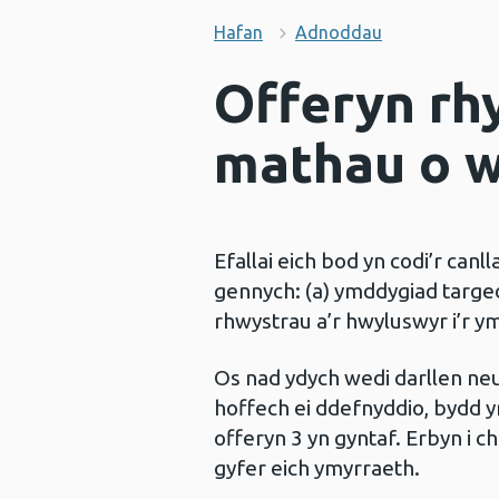
Hafan
Adnoddau
Offeryn rh
mathau o 
Efallai eich bod yn codi’r canl
gennych: (a) ymddygiad targed
rhwystrau a’r hwyluswyr i’r 
Os nad ydych wedi darllen ne
hoffech ei ddefnyddio, bydd y
offeryn 3 yn gyntaf. Erbyn i 
gyfer eich ymyrraeth.