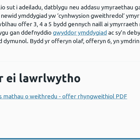
lio sut i adeiladu, datblygu neu addasu ymyraethau
ewid ymddygiad yw ‘cynhwysion gweithredol’ ymyrraet
wblhau offer 3, 4 a 5 bydd gennych naill ai ymyrrae
blygu gan ddefnyddio
gwyddor ymddygiad
ac sy’n deby
dymunol. Bydd yr offeryn olaf, offeryn 6, yn ymdrin 
r ei lawrlwytho
 mathau o weithredu - offer rhyngweithiol PDF
Ago