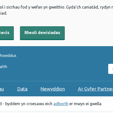
l i sicrhau fod y wefan yn gweithio. Gyda’ch caniatâd, rydyn
iad.
cwcis
Rheoli dewisiadau
C
au
Data
Newyddion
Ar Gyfer Partne
 - byddem yn croesawu eich
adborth
er mwyn ei gwella.