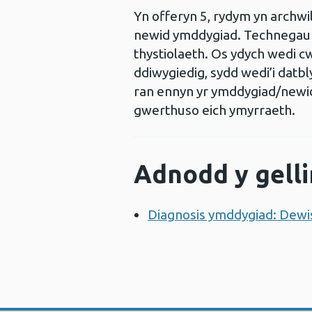
Yn offeryn 5, rydym yn archwi
newid ymddygiad. Technegau n
thystiolaeth. Os ydych wedi c
ddiwygiedig, sydd wedi’i dat
ran ennyn yr ymddygiad/newid 
gwerthuso eich ymyrraeth.
Adnodd y gelli
Diagnosis ymddygiad: Dewis