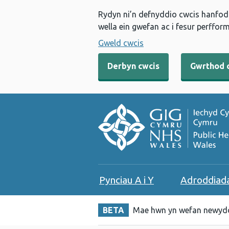
Rydyn ni’n defnyddio cwcis hanfodo
wella ein gwefan ac i fesur perfform
Gweld cwcis
Derbyn cwcis
Gwrthod 
Pynciau A i Y
Adroddiad
BETA
Mae hwn yn wefan newydd