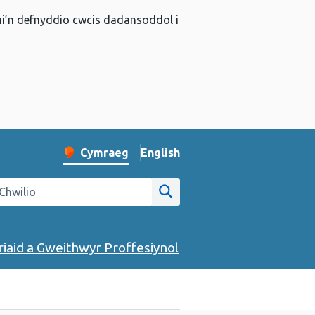
 ni’n defnyddio cwcis dadansoddol i
English
– Change the language to Englis
Cymraeg
Newid iaith y wefan
hwilio gwefan Iechyd Cyhoeddus Cymru
Chwilio ar y wefan
riaid a Gweithwyr Proffesiynol