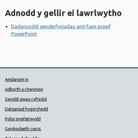
Adnodd y gellir ei lawrlwytho
Dadansoddi penderfyniadau aml-faen prawf
PowerPoint
Agor ffenestr newydd
Dolenni Cymorth Iechyd Cyhoedd
Amdanom ni
Adborth a chwynion
Swyddi gwag cyfredol
Datganiad hygyrchedd
Polisi preifatrwydd
Gwybodaeth cwcis