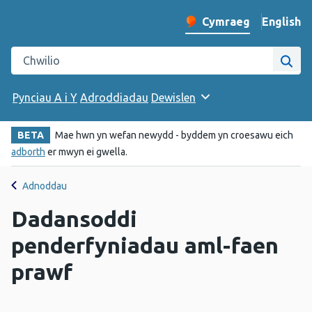
English
– Change 
Cymraeg
Newid iaith y wefan
Chwilio gwefan Iechyd Cyhoeddus Cymru
Chwi
Pynciau A i Y
Adroddiadau
Dewislen
BETA
Mae hwn yn wefan newydd - byddem yn croesawu eich
adborth
er mwyn ei gwella.
Adnoddau
Dadansoddi
penderfyniadau aml-faen
prawf