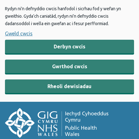
Rydyn ni’n defnyddio cwcis hanfodol i sicrhau fod y wefan yn
gweithio. Gyda’ch caniatâd, rydyn ni’n defnyddio cwcis
dadansoddol i wella ein gwefan ac i fesur perfformiad.
Gweld cwcis
Derbyn cwcis
Gwrthod cwcis
Rheoli dewisiadau