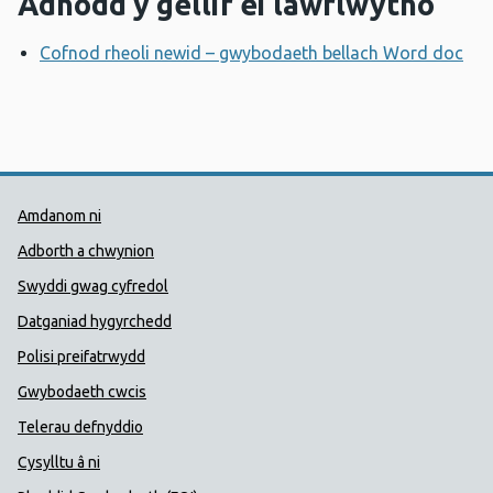
Adnodd y gellir ei lawrlwytho
Cofnod rheoli newid – gwybodaeth bellach Word doc
Ag
Dolenni Cymorth Iechyd Cyhoedd
Amdanom ni
Adborth a chwynion
Swyddi gwag cyfredol
Datganiad hygyrchedd
Polisi preifatrwydd
Gwybodaeth cwcis
Telerau defnyddio
Cysylltu â ni