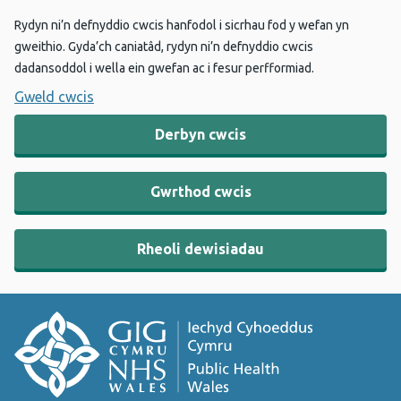
Rydyn ni’n defnyddio cwcis hanfodol i sicrhau fod y wefan yn
gweithio. Gyda’ch caniatâd, rydyn ni’n defnyddio cwcis
dadansoddol i wella ein gwefan ac i fesur perfformiad.
Gweld cwcis
Derbyn cwcis
Gwrthod cwcis
Rheoli dewisiadau