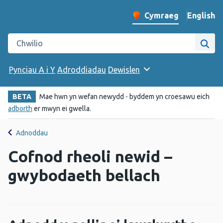
English
– Change 
Cymraeg
Newid iaith y wefan
Chwilio gwefan Iechyd Cyhoeddus Cymru
Chwi
Pynciau A i Y
Adroddiadau
Dewislen
BETA
Mae hwn yn wefan newydd - byddem yn croesawu eich
adborth
er mwyn ei gwella.
Adnoddau
Cofnod rheoli newid –
gwybodaeth bellach