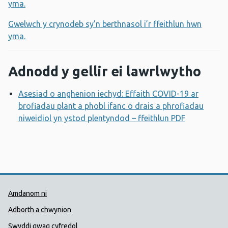
yma.
Gwelwch y crynodeb sy’n berthnasol i’r ffeithlun hwn
yma.
Adnodd y gellir ei lawrlwytho
Asesiad o anghenion iechyd: Effaith COVID-19 ar
brofiadau plant a phobl ifanc o drais a phrofiadau
niweidiol yn ystod plentyndod – ffeithlun PDF
Agor ffene
Dolenni Cymorth Iechyd Cyhoedd
Amdanom ni
Adborth a chwynion
Swyddi gwag cyfredol