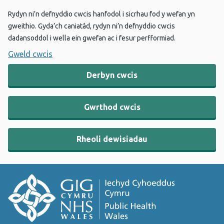
Rydyn ni’n defnyddio cwcis hanfodol i sicrhau fod y wefan yn
gweithio. Gyda’ch caniatâd, rydyn ni’n defnyddio cwcis
dadansoddol i wella ein gwefan ac i fesur perfformiad.
Gweld cwcis
Derbyn cwcis
Gwrthod cwcis
Rheoli dewisiadau