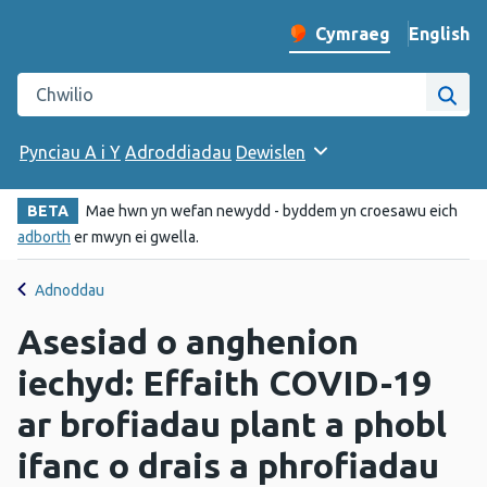
English
– Change 
Cymraeg
Newid iaith y wefan
Chwilio gwefan Iechyd Cyhoeddus Cymru
Chwi
Pynciau A i Y
Adroddiadau
Dewislen
BETA
Mae hwn yn wefan newydd - byddem yn croesawu eich
adborth
er mwyn ei gwella.
Adnoddau
Asesiad o anghenion
iechyd: Effaith COVID-19
ar brofiadau plant a phobl
ifanc o drais a phrofiadau