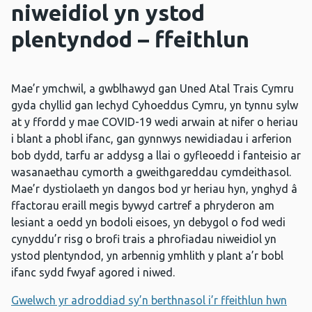
niweidiol yn ystod
plentyndod – ffeithlun
Mae’r ymchwil, a gwblhawyd gan Uned Atal Trais Cymru
gyda chyllid gan Iechyd Cyhoeddus Cymru, yn tynnu sylw
at y ffordd y mae COVID-19 wedi arwain at nifer o heriau
i blant a phobl ifanc, gan gynnwys newidiadau i arferion
bob dydd, tarfu ar addysg a llai o gyfleoedd i fanteisio ar
wasanaethau cymorth a gweithgareddau cymdeithasol.
Mae’r dystiolaeth yn dangos bod yr heriau hyn, ynghyd â
ffactorau eraill megis bywyd cartref a phryderon am
lesiant a oedd yn bodoli eisoes, yn debygol o fod wedi
cynyddu’r risg o brofi trais a phrofiadau niweidiol yn
ystod plentyndod, yn arbennig ymhlith y plant a’r bobl
ifanc sydd fwyaf agored i niwed.
Gwelwch yr adroddiad sy’n berthnasol i’r ffeithlun hwn