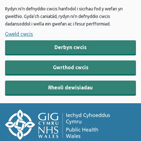
Rydyn ni’n defnyddio cwcis hanfodol i sicrhau fod y wefan yn
gweithio. Gyda’ch caniatâd, rydyn ni’n defnyddio cwcis
dadansoddol i wella ein gwefan ac i fesur perfformiad.
Gweld cwcis
Derbyn cwcis
Gwrthod cwcis
Rheoli dewisiadau