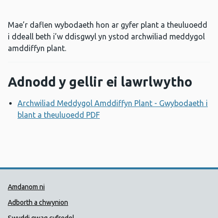
Mae’r daflen wybodaeth hon ar gyfer plant a theuluoedd
i ddeall beth i’w ddisgwyl yn ystod archwiliad meddygol
amddiffyn plant.
Adnodd y gellir ei lawrlwytho
Archwiliad Meddygol Amddiffyn Plant - Gwybodaeth i
blant a theuluoedd PDF
Agor ffenestr newydd
Dolenni Cymorth Iechyd Cyhoedd
Amdanom ni
Adborth a chwynion