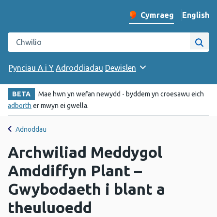
English
– Change 
Cymraeg
Newid iaith y wefan
Chwilio gwefan Iechyd Cyhoeddus Cymru
Chwi
Pynciau A i Y
Adroddiadau
Dewislen
BETA
Mae hwn yn wefan newydd - byddem yn croesawu eich
adborth
er mwyn ei gwella.
Adnoddau
Archwiliad Meddygol
Amddiffyn Plant –
Gwybodaeth i blant a
theuluoedd