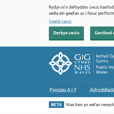
Rydyn ni’n defnyddio cwcis hanfodo
wella ein gwefan ac i fesur perfform
Gweld cwcis
Derbyn cwcis
Gwrthod 
Pynciau A i Y
Adroddiad
BETA
Mae hwn yn wefan newydd