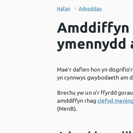
Hafan
Adnoddau
Amddiffyn e
ymennydd 
Mae’r daflen hon yn disgrifio’
yn cynnwys gwybodaeth am dd
Brechu yw un o’r ffyrdd gorau
amddiffyn rhag
clefyd menin
(MenB).