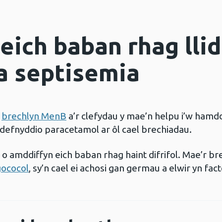
ich baban rhag llid
a septisemia
r
brechlyn MenB
a’r clefydau y mae’n helpu i’w hamd
efnyddio paracetamol ar ôl cael brechiadau.
 o amddiffyn eich baban rhag haint difrifol. Mae’r b
gococol
, sy’n cael ei achosi gan germau a elwir yn f