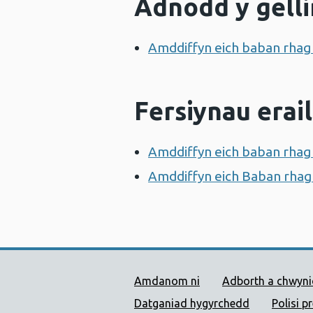
Adnodd y gelli
Amddiffyn eich baban rhag 
Fersiynau erail
Amddiffyn eich baban rhag 
Amddiffyn eich Baban rhag l
Dolenni Cymorth Iechyd
Amdanom ni
Adborth a chwyn
Datganiad hygyrchedd
Polisi p