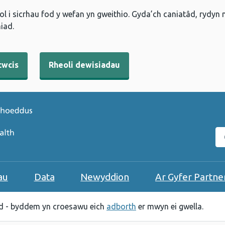
l i sicrhau fod y wefan yn gweithio. Gyda’ch caniatâd, rydyn
iad.
cwcis
Rheoli dewisiadau
C
au
Data
Newyddion
Ar Gyfer Partne
 - byddem yn croesawu eich
adborth
er mwyn ei gwella.