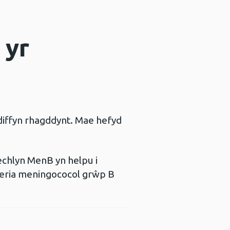
 yr
diffyn rhagddynt. Mae hefyd
rechlyn MenB yn helpu i
acteria meningococol grŵp B