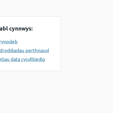
abl cynnwys:
rynodeb
droddiadau perthnasol
etiau data cysylltiedig