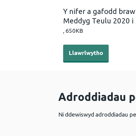
Y nifer a gafodd braw
Meddyg Teulu 2020 i
,
650KB
Llawrlwytho - Y nifer a ga
Llawrlwytho
Adroddiadau p
Ni ddewiswyd adroddiadau pe