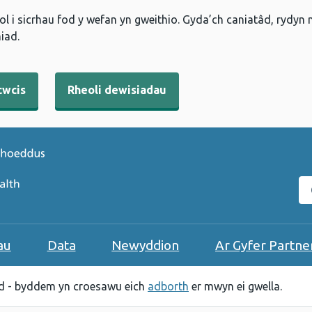
l i sicrhau fod y wefan yn gweithio. Gyda’ch caniatâd, rydyn
iad.
cwcis
Rheoli dewisiadau
C
au
Data
Newyddion
Ar Gyfer Partne
 - byddem yn croesawu eich
adborth
er mwyn ei gwella.