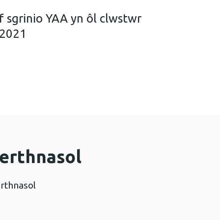
f sgrinio YAA yn ôl clwstwr
 2021
fodd brawf sgrinio YAA yn ôl clwstwr Meddyg Teulu 2
erthnasol
rthnasol