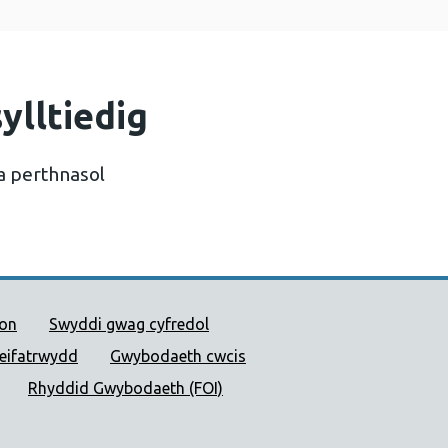
ylltiedig
a perthnasol
 Cyhoeddus Cymru
ion
Swyddi gwag cyfredol
reifatrwydd
Gwybodaeth cwcis
Rhyddid Gwybodaeth (FOI)