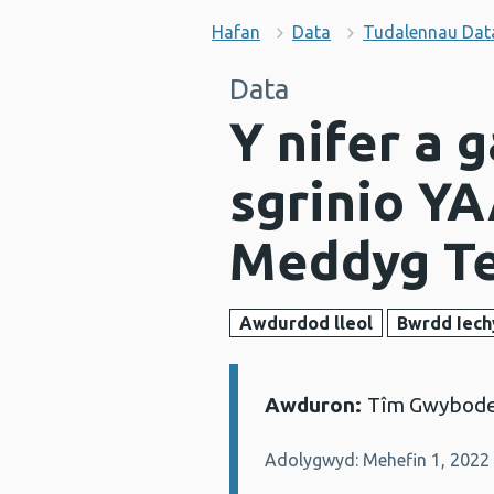
Hafan
Data
Tudalennau Dat
Data
Y nifer a 
sgrinio YA
Meddyg Te
Awdurdod lleol
Bwrdd Iech
Awduron:
Tîm Gwybodeg
Manylion:
Adolygwyd: Mehefin 1, 2022