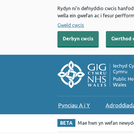
Rydyn ni’n defnyddio cwcis hanfodo
wella ein gwefan ac i fesur perfform
Gweld cwcis
Derbyn cwcis
Gwrthod 
Pynciau A i Y
Adroddiad
BETA
Mae hwn yn wefan newydd