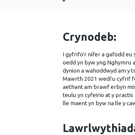
Crynodeb:
I gyfrifo'r nifer a gafodd e
oedd yn byw yng Nghymru a
dynion a wahoddwyd am y tro
Mawrth 2021 wedi'u cyfrif f
aethant am brawf erbyn mis
teulu yn cyfeirio at y pract
lle maent yn byw na lle y ca
Lawrlwythiad