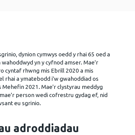
u sgrinio, dynion cymwys oedd y rhai 65 oed a
 wahoddwyd yn y cyfnod amser. Mae'r
 cyntaf rhwng mis Ebrill 2020 a mis
el rhai a ymatebodd i'w gwahoddiad os
 Mehefin 2021. Mae'r clystyrau meddyg
is mae'r person wedi cofrestru gydag ef, nid
wsant eu sgrinio.
au adroddiadau