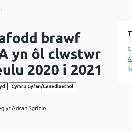
a
T
gafodd brawf
C
A yn ôl clwstwr
A
ulu 2020 i 2021
S
yd
Cymru Gyfan/Cenedlaethol
 yr Adran Sgrinio