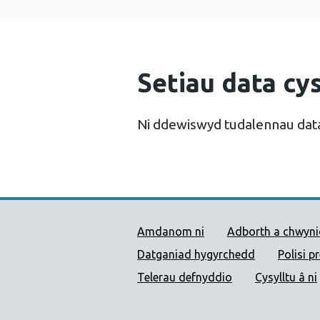
Setiau data cys
Ni ddewiswyd tudalennau dat
Dolenni Cymorth Iechyd
Amdanom ni
Adborth a chwyn
Datganiad hygyrchedd
Polisi p
Telerau defnyddio
Cysylltu â ni