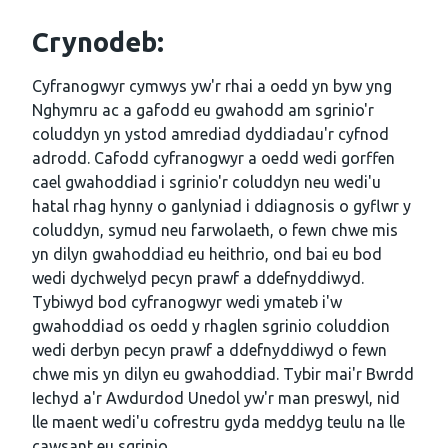
Crynodeb:
Cyfranogwyr cymwys yw'r rhai a oedd yn byw yng
Nghymru ac a gafodd eu gwahodd am sgrinio'r
coluddyn yn ystod amrediad dyddiadau'r cyfnod
adrodd. Cafodd cyfranogwyr a oedd wedi gorffen
cael gwahoddiad i sgrinio'r coluddyn neu wedi'u
hatal rhag hynny o ganlyniad i ddiagnosis o gyflwr y
coluddyn, symud neu farwolaeth, o fewn chwe mis
yn dilyn gwahoddiad eu heithrio, ond bai eu bod
wedi dychwelyd pecyn prawf a ddefnyddiwyd.
Tybiwyd bod cyfranogwyr wedi ymateb i'w
gwahoddiad os oedd y rhaglen sgrinio coluddion
wedi derbyn pecyn prawf a ddefnyddiwyd o fewn
chwe mis yn dilyn eu gwahoddiad. Tybir mai'r Bwrdd
Iechyd a'r Awdurdod Unedol yw'r man preswyl, nid
lle maent wedi'u cofrestru gyda meddyg teulu na lle
cawsant eu sgrinio.