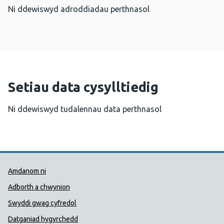
Ni ddewiswyd adroddiadau perthnasol
Setiau data cysylltiedig
Ni ddewiswyd tudalennau data perthnasol
Dolenni Cymorth Iechyd Cyhoedd
Amdanom ni
Adborth a chwynion
Swyddi gwag cyfredol
Datganiad hygyrchedd