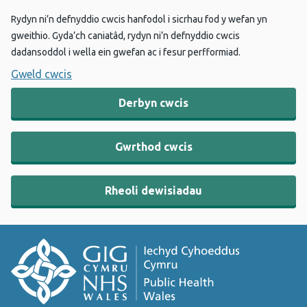
Rydyn ni’n defnyddio cwcis hanfodol i sicrhau fod y wefan yn
gweithio. Gyda’ch caniatâd, rydyn ni’n defnyddio cwcis
dadansoddol i wella ein gwefan ac i fesur perfformiad.
Gweld cwcis
Derbyn cwcis
Gwrthod cwcis
Rheoli dewisiadau