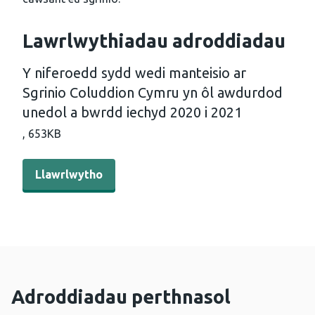
Lawrlwythiadau adroddiadau
Y niferoedd sydd wedi manteisio ar
Sgrinio Coluddion Cymru yn ôl awdurdod
unedol a bwrdd iechyd 2020 i 2021
,
653KB
Llawrlwytho - Y niferoedd sydd wedi manteisio ar Sgri
Llawrlwytho
Adroddiadau perthnasol