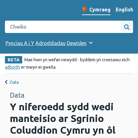
English
– Change 
Cymraeg
Newid iaith y wefan
Chwilio gwefan Iechyd Cyhoeddus Cymru
Chwi
Pynciau A i Y
Adroddiadau
Dewislen
BETA
Mae hwn yn wefan newydd - byddem yn croesawu eich
adborth
er mwyn ei gwella.
Data
Data
Y niferoedd sydd wedi
manteisio ar Sgrinio
Coluddion Cymru yn ôl