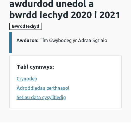
awdurdod unedol a
bwrdd iechyd 2020 i 2021
Bwrdd Iechyd
Awduron:
Manylion:
Tîm Gwybodeg yr Adran Sgrinio
Tabl cynnwys:
Crynodeb
Adroddiadau perthnasol
Setiau data cysylltiedig