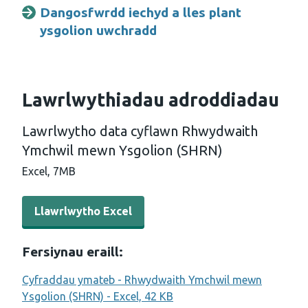
Dangosfwrdd iechyd a lles plant
Opens a new window
ysgolion uwchradd
Lawrlwythiadau adroddiadau
Lawrlwytho data cyflawn Rhwydwaith
Ymchwil mewn Ysgolion (SHRN)
Excel,
7MB
Llawrlwytho Excel - Lawrlwytho data cyflawn Rhwydwai
Llawrlwytho Excel
Fersiynau eraill:
Cyfraddau ymateb - Rhwydwaith Ymchwil mewn
Ysgolion (SHRN) - Excel, 42 KB