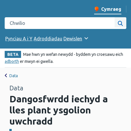
Cymraeg
Newid iaith y w
Chwilio gwefan Iechyd Cyhoeddus Cymru
Chwi
Pynciau A i Y
Adroddiadau
Dewislen
BETA
Mae hwn yn wefan newydd - byddem yn croesawu eich
adborth
er mwyn ei gwella.
Data
Data
Dangosfwrdd iechyd a
lles plant ysgolion
uwchradd