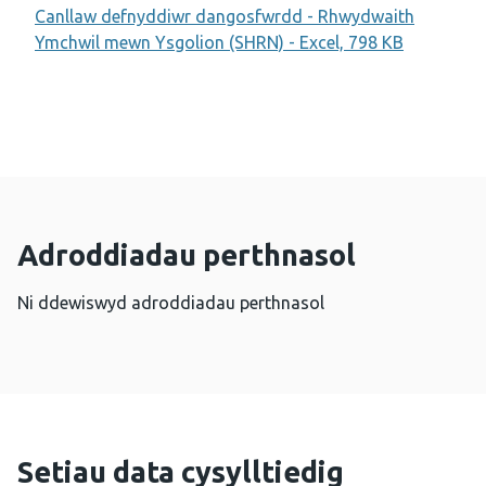
Canllaw defnyddiwr dangosfwrdd - Rhwydwaith
Ymchwil mewn Ysgolion (SHRN) - Excel, 798 KB
Adroddiadau perthnasol
Ni ddewiswyd adroddiadau perthnasol
Setiau data cysylltiedig