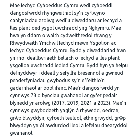
Mae Iechyd Cyhoeddus Cymru wedi cyhoeddi
dangosfwrdd rhyngweithiol sy’n cyflwyno
canlyniadau arolwg wedi’u diweddaru ar iechyd a
lles plant oed ysgol uwchradd yng Nghymru. Mae
hwn yn ddarn o waith cydweithredol rhwng y
Rhwydwaith Ymchwil Iechyd mewn Ysgolion ac
Iechyd Cyhoeddus Cymru. Bydd y diweddariad hwn
yn rhoi dealltwriaeth bellach o iechyd a lles plant
ysgolion uwchradd ledled Cymru. Bydd hyn yn helpu
defnyddwyr i ddeall y sefyllfa bresennol a gwneud
penderfyniadau gwybodus sy'n effeithio'n
gadarnhaol ar bobl ifanc. Mae’r dangosfwrdd yn
cynnwys 73 o bynciau gwahanol ar gyfer pedair
blynedd yr arolwg (2017, 2019, 2021 a 2023). Mae’n
cynnwys gwybodaeth ynglŷn â rhywedd, oedran,
grŵp blwyddyn, cyfoeth teuluol, ethnigrwydd, grŵp
blwyddyn yn ôl awdurdod lleol a lefelau daearyddol
gwahanol.