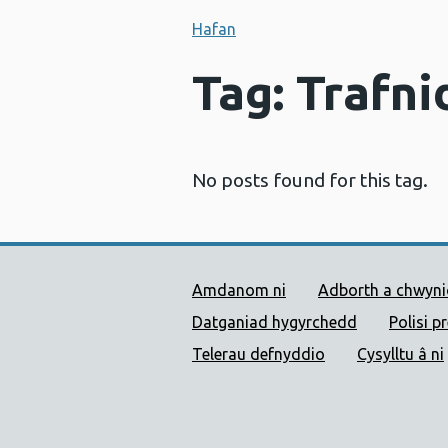
Hafan
Tag: Trafni
No posts found for this tag.
Dolenni Cymorth Iechyd
Amdanom ni
Adborth a chwyn
Datganiad hygyrchedd
Polisi p
Telerau defnyddio
Cysylltu â ni