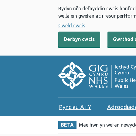
Rydyn ni’n defnyddio cwcis hanfodo
wella ein gwefan ac i fesur perfform
Gweld cwcis
Derbyn cwcis
Gwrthod 
Pynciau A i Y
Adroddiad
BETA
Mae hwn yn wefan newydd