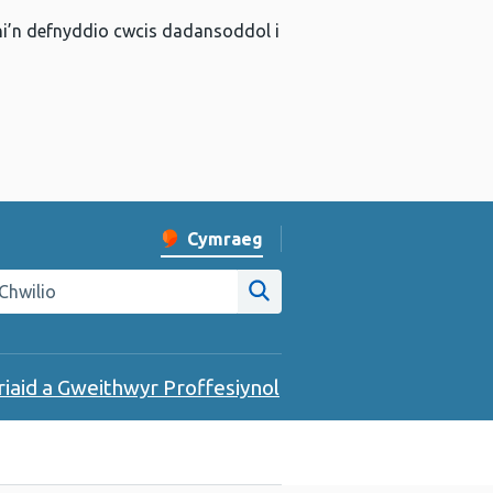
 ni’n defnyddio cwcis dadansoddol i
Cymraeg
Newid iaith y wefan
hwilio gwefan Iechyd Cyhoeddus Cymru
Chwilio ar y wefan
riaid a Gweithwyr Proffesiynol