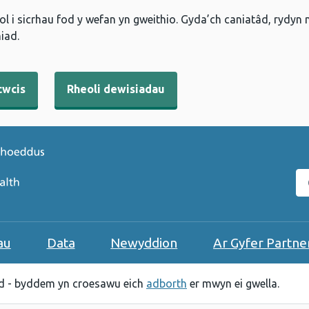
l i sicrhau fod y wefan yn gweithio. Gyda’ch caniatâd, rydyn
iad.
cwcis
Rheoli dewisiadau
C
au
Data
Newyddion
Ar Gyfer Partne
 - byddem yn croesawu eich
adborth
er mwyn ei gwella.