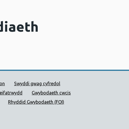
diaeth
 Cyhoeddus Cymru
ion
Swyddi gwag cyfredol
reifatrwydd
Gwybodaeth cwcis
Rhyddid Gwybodaeth (FOI)