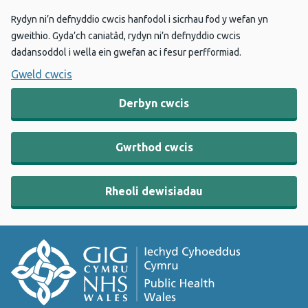
Rydyn ni’n defnyddio cwcis hanfodol i sicrhau fod y wefan yn
gweithio. Gyda’ch caniatâd, rydyn ni’n defnyddio cwcis
dadansoddol i wella ein gwefan ac i fesur perfformiad.
Gweld cwcis
Derbyn cwcis
Gwrthod cwcis
Rheoli dewisiadau