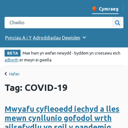
Cymraeg
Newid iaith y w
Chwilio gwefan Iechyd Cyhoeddus Cymru
Chwi
Pynciau A i Y
Adroddiadau
Dewislen
BETA
Mae hwn yn wefan newydd - byddem yn croesawu eich
adborth
er mwyn ei gwella.
Hafan
Tag: COVID-19
Mwyafu cyfleoedd iechyd a lles
mewn cynllunio gofodol wrth
ailsefydlu yn sgil y pandemig