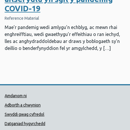
COVID-19
Reference Material
Mae’r pandemig wedi amlygu’n echblyg, ac mewn rhai
enghreifftiau, wedi gwaethygu’r effeithiau o ran iechyd,
lles ac anghydraddoldebau ar draws y boblogaeth sy’n
deillio o benderfynyddion fel yr amgylchedd, y […]
Dolenni Cymorth Iechyd Cyhoedd
Amdanom ni
Adborth a chwynion
Swyddi gwag cyfredol
Datganiad hygyrchedd