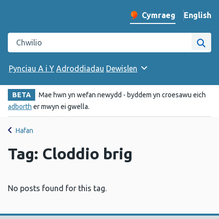
English
– Change 
Cymraeg
Newid iaith y wefan
Chwilio gwefan Iechyd Cyhoeddus Cymru
Chwi
Pynciau A i Y
Adroddiadau
Dewislen
BETA
Mae hwn yn wefan newydd - byddem yn croesawu eich
adborth
er mwyn ei gwella.
Hafan
Tag: Cloddio brig
No posts found for this tag.