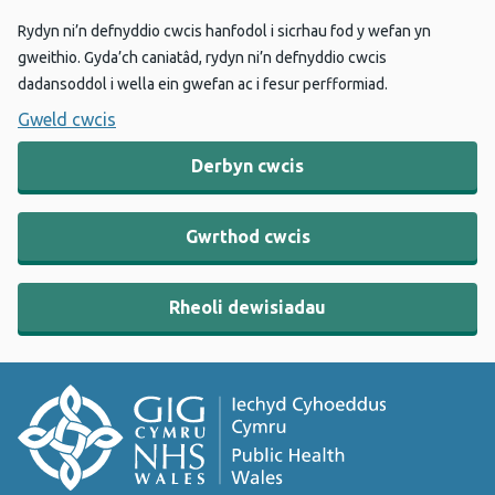
Rydyn ni’n defnyddio cwcis hanfodol i sicrhau fod y wefan yn
gweithio. Gyda’ch caniatâd, rydyn ni’n defnyddio cwcis
dadansoddol i wella ein gwefan ac i fesur perfformiad.
Gweld cwcis
Derbyn cwcis
Gwrthod cwcis
Rheoli dewisiadau