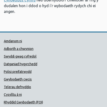
Cyhoeddus Cymru
neu ddefnyddio'r chwilotwr ar frig y
dudalen hon i ddod o hyd i'r wybodaeth rydych chi ei
angen.
Dolenni Cymorth Iechyd Cyhoedd
Amdanom ni
Adborth a chwynion
Swyddi gwag cyfredol
Datganiad hygyrchedd
Polisi preifatrwydd
Gwybodaeth cwcis
Telerau defnyddio
Cysylltu â ni
Rhyddid Gwybodaeth (FOI)