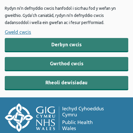
Rydyn ni’n defnyddio cwcis hanfodol i sicrhau fod y wefan yn
gweithio. Gyda’ch caniatâd, rydyn ni’n defnyddio cwcis
dadansoddol i wella ein gwefan ac i fesur perfformiad.
Gweld cwcis
Derbyn cwcis
Gwrthod cwcis
Rheoli dewisiadau