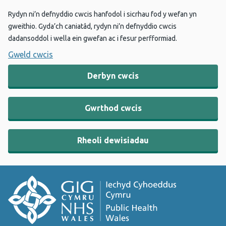
Rydyn ni’n defnyddio cwcis hanfodol i sicrhau fod y wefan yn
gweithio. Gyda’ch caniatâd, rydyn ni’n defnyddio cwcis
dadansoddol i wella ein gwefan ac i fesur perfformiad.
Gweld cwcis
Derbyn cwcis
Gwrthod cwcis
Rheoli dewisiadau