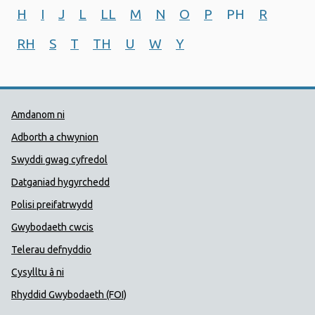
H
I
J
L
LL
M
N
O
P
PH
R
RH
S
T
TH
U
W
Y
Dolenni Cymorth Iechyd Cyhoedd
Amdanom ni
Adborth a chwynion
Swyddi gwag cyfredol
Datganiad hygyrchedd
Polisi preifatrwydd
Gwybodaeth cwcis
Telerau defnyddio
Cysylltu â ni
Rhyddid Gwybodaeth (FOI)