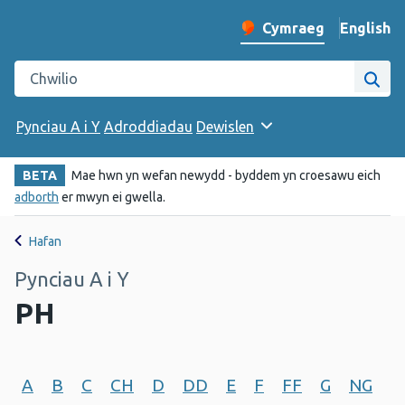
English
– Change 
Cymraeg
Newid iaith y wefan
Chwilio gwefan Iechyd Cyhoeddus Cymru
Chwi
Pynciau A i Y
Adroddiadau
Dewislen
BETA
Mae hwn yn wefan newydd - byddem yn croesawu eich
adborth
er mwyn ei gwella.
Hafan
Pynciau A i Y
PH
A
B
C
CH
D
DD
E
F
FF
G
NG