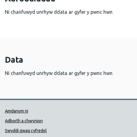
Ni chanfuwyd unrhyw ddata ar gyfer y pwnc hwn
Data
Ni chanfuwyd unrhyw ddata ar gyfer y pwnc hwn
Dolenni Cymorth Iechyd Cyhoedd
Amdanom ni
Adborth a chwynion
Swyddi gwag cyfredol