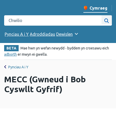
Cymraeg
Newid iaith y w
Chwilio gwefan Iechyd Cyhoeddus Cymru
Chwi
Pynciau A i Y
Adroddiadau
Dewislen
BETA
Mae hwn yn wefan newydd - byddem yn croesawu eich
adborth
er mwyn ei gwella.
Pynciau A i Y
MECC (Gwneud i Bob
Cyswllt Gyfrif)