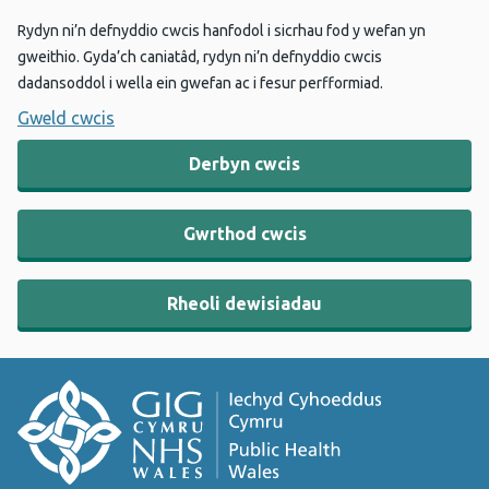
Rydyn ni’n defnyddio cwcis hanfodol i sicrhau fod y wefan yn
gweithio. Gyda’ch caniatâd, rydyn ni’n defnyddio cwcis
dadansoddol i wella ein gwefan ac i fesur perfformiad.
Gweld cwcis
Derbyn cwcis
Gwrthod cwcis
Rheoli dewisiadau