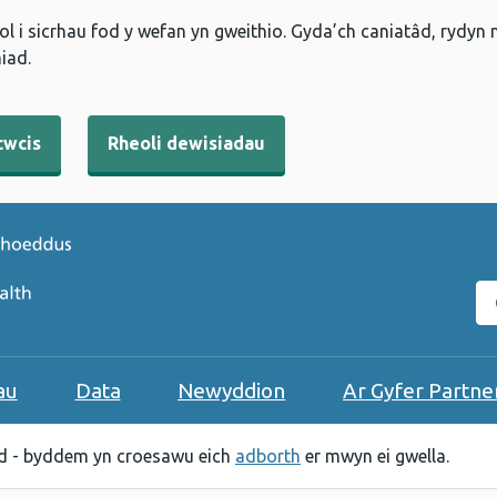
l i sicrhau fod y wefan yn gweithio. Gyda’ch caniatâd, rydyn
iad.
cwcis
Rheoli dewisiadau
C
au
Data
Newyddion
Ar Gyfer Partne
 - byddem yn croesawu eich
adborth
er mwyn ei gwella.