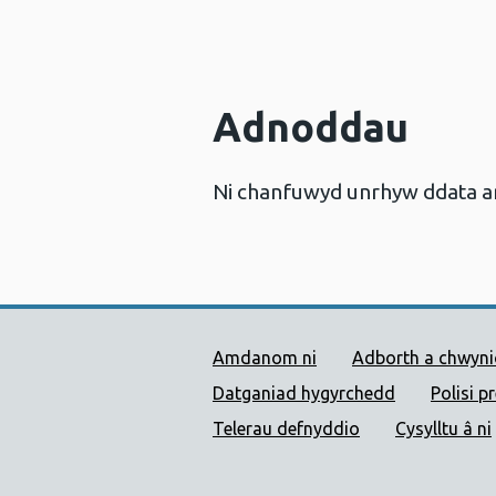
Adnoddau
Ni chanfuwyd unrhyw ddata a
Dolenni Cymorth Iechyd
Amdanom ni
Adborth a chwyn
Datganiad hygyrchedd
Polisi p
Telerau defnyddio
Cysylltu â ni