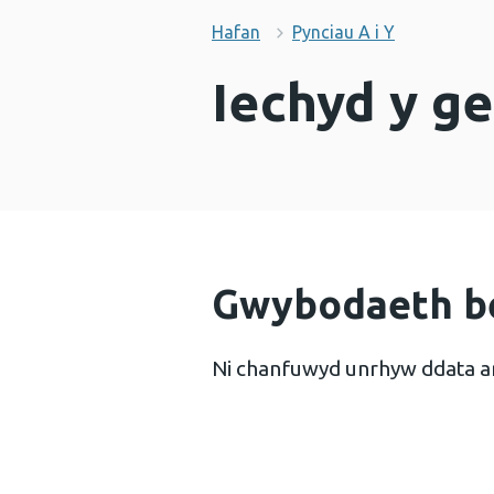
Hafan
Pynciau A i Y
Iechyd y g
Gwybodaeth b
Ni chanfuwyd unrhyw ddata a