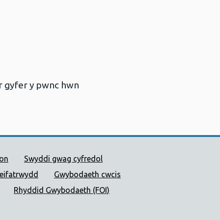
r gyfer y pwnc hwn
 Cyhoeddus Cymru
ion
Swyddi gwag cyfredol
reifatrwydd
Gwybodaeth cwcis
Rhyddid Gwybodaeth (FOI)