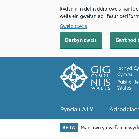
Rydyn ni’n defnyddio cwcis hanfodo
wella ein gwefan ac i fesur perfform
Gweld cwcis
Derbyn cwcis
Gwrthod 
Pynciau A i Y
Adroddiad
BETA
Mae hwn yn wefan newydd