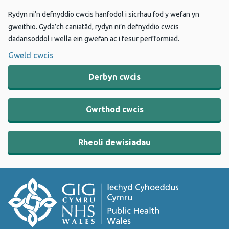
Rydyn ni’n defnyddio cwcis hanfodol i sicrhau fod y wefan yn
gweithio. Gyda’ch caniatâd, rydyn ni’n defnyddio cwcis
dadansoddol i wella ein gwefan ac i fesur perfformiad.
Gweld cwcis
Derbyn cwcis
Gwrthod cwcis
Rheoli dewisiadau