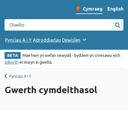
English
– Change 
Cymraeg
Newid iaith y wefan
Chwilio gwefan Iechyd Cyhoeddus Cymru
Chwi
Pynciau A i Y
Adroddiadau
Dewislen
BETA
Mae hwn yn wefan newydd - byddem yn croesawu eich
adborth
er mwyn ei gwella.
Pynciau A i Y
Gwerth cymdeithasol