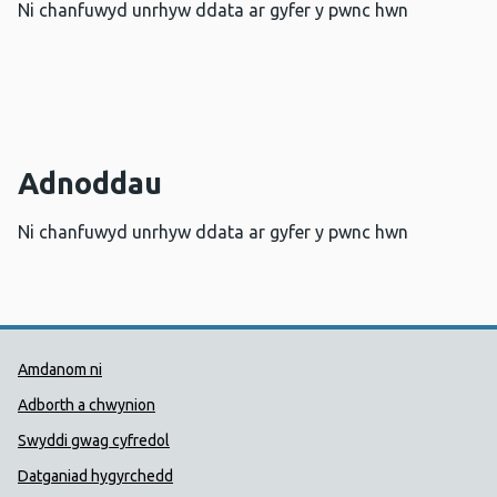
Ni chanfuwyd unrhyw ddata ar gyfer y pwnc hwn
Adnoddau
Ni chanfuwyd unrhyw ddata ar gyfer y pwnc hwn
Dolenni Cymorth Iechyd Cyhoedd
Amdanom ni
Adborth a chwynion
Swyddi gwag cyfredol
Datganiad hygyrchedd