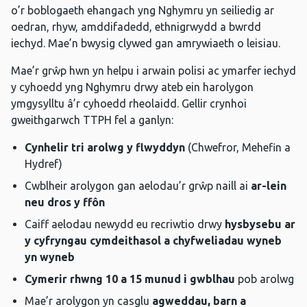
o’r boblogaeth ehangach yng Nghymru yn seiliedig ar
oedran, rhyw, amddifadedd, ethnigrwydd a bwrdd
iechyd. Mae’n bwysig clywed gan amrywiaeth o leisiau.
Mae’r grŵp hwn yn helpu i arwain polisi ac ymarfer iechyd
y cyhoedd yng Nghymru drwy ateb ein harolygon
ymgysylltu â’r cyhoedd rheolaidd. Gellir crynhoi
gweithgarwch TTPH fel a ganlyn:
Cynhelir tri arolwg y flwyddyn
(Chwefror, Mehefin a
Hydref)
Cwblheir arolygon gan aelodau’r grŵp naill ai
ar-lein
neu dros y ffôn
Caiff aelodau newydd eu recriwtio drwy
hysbysebu ar
y cyfryngau cymdeithasol a chyfweliadau wyneb
yn wyneb
Cymerir rhwng 10 a 15 munud i gwblhau
pob arolwg
Mae’r arolygon yn casglu
agweddau, barn a