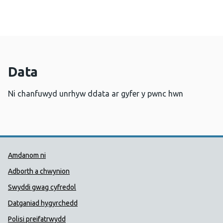
Data
Ni chanfuwyd unrhyw ddata ar gyfer y pwnc hwn
Dolenni Cymorth Iechyd Cyhoedd
Amdanom ni
Adborth a chwynion
Swyddi gwag cyfredol
Datganiad hygyrchedd
Polisi preifatrwydd