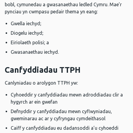
bobl, cymunedau a gwasanaethau ledled Cymru. Mae’r
pynciau yn cwmpasu pedair thema yn eang:
Gwella iechyd;
Diogelu iechyd;
Eiriolaeth polisi; a
Gwasanaethau iechyd.
Canfyddiadau TTPH
Canlyniadau o arolygon TTPH yw:
Cyhoeddir y canfyddiadau mewn adroddiadau clir a
hygyrch ar ein gwefan
Defnyddir y canfyddiadau mewn cyflwyniadau,
gweminarau ac ar y cyfryngau cymdeithasol
Caiff y canfyddiadau eu dadansoddi a’u cyhoeddi