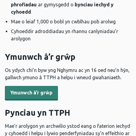
phrofiadau
ar gymysgedd o
bynciau iechyd y
cyhoedd
Mae o leiaf 1,000 o bobl yn cwblhau pob arolwg
Cyhoeddir adroddiadau yn rhannu canlyniadau’r
arolygon
Ymunwch â’r grŵp
Os ydych chi’n byw yng Nghymru ac yn 16 oed neu’n hŷn,
gallwch ymuno â TTPH a helpu i wneud gwahaniaeth.
Ymunwch â’r grŵp
Pynciau yn TTPH
Mae’r arolygon yn archwilio ystod eang o faterion iechyd
y cyhoedd i helpu i lywio penderfyniadau sy’n effeithio ar