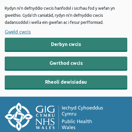
Rydyn ni’n defnyddio cwcis hanfodol i sicrhau fod y wefan yn
gweithio. Gyda’ch caniatâd, rydyn ni’n defnyddio cwcis
dadansoddol i wella ein gwefan ac i fesur perfformiad.
Gweld cwcis
Derbyn cwcis
Gwrthod cwcis
Rheoli dewisiadau