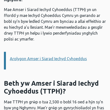
Mae Amser i Siarad Iechyd Cyhoeddus (TTPH) yn un
ffordd y mae Iechyd Cyhoeddus Cymru yn gwrando ar
bobl sy’n byw ledled Cymru am bynciau a allai effeithio ar
eu hiechyd a’u llesiant. Mae’r mewnwelediadau a gesglir
drwy TTPH yn helpu i lywio penderfyniadau ynghylch
polisi ac ymarfer.
Arolygon Amser i Siarad Iechyd Cyhoeddus
Gwybodaeth:
Beth yw Amser i Siarad Iechyd
Cyhoeddus (TTPH)?
Mae TTPH yn grŵp o tua 2,500 o bobl 16 oed a hŷn sy’n
byw yng Nghymru. Mae’r grŵp yn gynrychioliadol yn fras