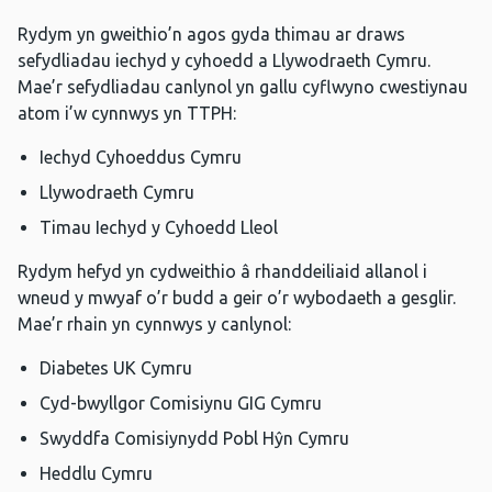
Rydym yn gweithio’n agos gyda thimau ar draws
sefydliadau iechyd y cyhoedd a Llywodraeth Cymru.
Mae’r sefydliadau canlynol yn gallu cyflwyno cwestiynau
atom i’w cynnwys yn TTPH:
Iechyd Cyhoeddus Cymru
Llywodraeth Cymru
Timau Iechyd y Cyhoedd Lleol
Rydym hefyd yn cydweithio â rhanddeiliaid allanol i
wneud y mwyaf o’r budd a geir o’r wybodaeth a gesglir.
Mae’r rhain yn cynnwys y canlynol:
Diabetes UK Cymru
Cyd-bwyllgor Comisiynu GIG Cymru
Swyddfa Comisiynydd Pobl Hŷn Cymru
Heddlu Cymru