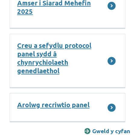
Amser i Siarad Mehefin
2025
Creu a sefydlu protocol
panel sydd â
chynrychiolaeth
genedlaethol
Arolwg recriwtio panel
Gweld y cyfan
A