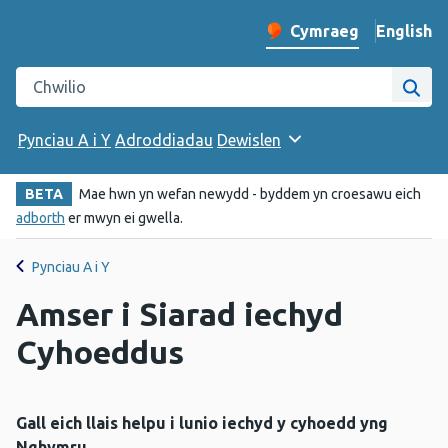
English
– Change 
Cymraeg
Newid iaith y wefan
Chwilio gwefan Iechyd Cyhoeddus Cymru
Chwi
Pynciau A i Y
Adroddiadau
Dewislen
BETA
Mae hwn yn wefan newydd - byddem yn croesawu eich
adborth
er mwyn ei gwella.
Pynciau A i Y
Amser i Siarad iechyd
Cyhoeddus
Gall eich llais helpu i lunio iechyd y cyhoedd yng
Nghymru.