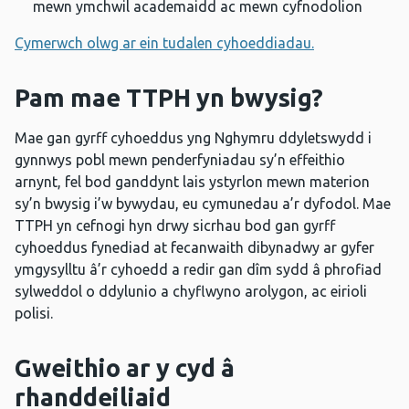
mewn ymchwil academaidd ac mewn cyfnodolion
Cymerwch olwg ar ein tudalen cyhoeddiadau.
Pam mae TTPH yn bwysig?
Mae gan gyrff cyhoeddus yng Nghymru ddyletswydd i
gynnwys pobl mewn penderfyniadau sy’n effeithio
arnynt, fel bod ganddynt lais ystyrlon mewn materion
sy’n bwysig i’w bywydau, eu cymunedau a’r dyfodol. Mae
TTPH yn cefnogi hyn drwy sicrhau bod gan gyrff
cyhoeddus fynediad at fecanwaith dibynadwy ar gyfer
ymgysylltu â’r cyhoedd a redir gan dîm sydd â phrofiad
sylweddol o ddylunio a chyflwyno arolygon, ac eirioli
polisi.
Gweithio ar y cyd â
rhanddeiliaid