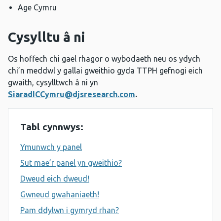
Age Cymru
Cysylltu â ni
Os hoffech chi gael rhagor o wybodaeth neu os ydych
chi’n meddwl y gallai gweithio gyda TTPH gefnogi eich
gwaith, cysylltwch â ni yn
SiaradICCymru@djsresearch.com
.
Tabl cynnwys:
Ymunwch y panel
Sut mae’r panel yn gweithio?
Dweud eich dweud!
Gwneud gwahaniaeth!
Pam ddylwn i gymryd rhan?