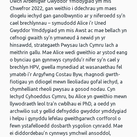
Uwch Arbenigwr Gwyddor Ymddygiad ym mis
Chwefror 2022, gan weithio i ddechrau ym maes
diogelu iechyd gan ganolbwyntio ar y niferoedd sy’n
cael brechlynnau – symudodd Alice i’r Uned
Gwyddor Ymddygiad ym mis Awst ac mae bellach yn
cefnogi gwaith sy’n ymwneud â newid yn yr
hinsawdd, strategaeth Pwysau Iach Cymru Iach a
meithrin gallu. Mae Alice wedi gweithio ar ystod eang
o bynciau gan gynnwys cynyddu’r nifer sy’n cael y
brechlyn HPV, gwella mynediad at wasanaethau fel
ymateb i’r Argyfwng Costau Byw, rhagnodi gwrth-
fiotigau yn ddiogel mewn lleoliadau gofal iechyd, a
chymhelliant rheoli pwysau a gosod nodau. Cyn
Iechyd Cyhoeddus Cymru, bu Alice yn gweithio mewn
llywodraeth leol tra’n cwblhau ei PhD, a oedd yn
archwilio sut y gellid defnyddio gwyddor ymddygiad
i helpu i gynyddu lefelau gweithgarwch corfforol o
fewn ystafelloedd dosbarth ysgolion cynradd. Mae
ei diddordebau’n cynnwys ymchwil ansoddol,