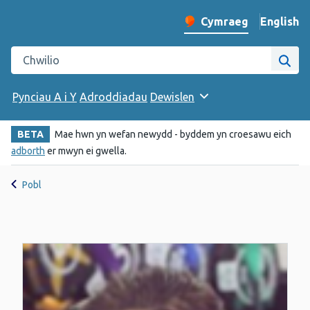
English
– Change 
Cymraeg
Newid iaith y wefan
Chwilio gwefan Iechyd Cyhoeddus Cymru
Chwi
Pynciau A i Y
Adroddiadau
Dewislen
BETA
Mae hwn yn wefan newydd - byddem yn croesawu eich
adborth
er mwyn ei gwella.
Pobl