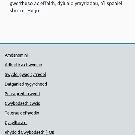
gwerthuso ac effaith, dylunio ymyriadau, a’i spaniel
sbrocer Hugo.
Dolenni Cymorth Iechyd Cyhoedd
Amdanom ni
Adborth a chwynion
Swyddi gwag cyfredol
Datganiad hygyrchedd
Polisi preifatrwydd
Gwybodaeth cwcis
Telerau defnyddio
Cysylltu â ni
Rhyddid Gwybodaeth (FOI)