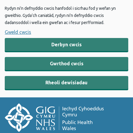
Rydyn ni’n defnyddio cwcis hanfodol i sicrhau fod y wefan yn
gweithio. Gyda’ch caniatâd, rydyn ni’n defnyddio cwcis
dadansoddol i wella ein gwefan ac i fesur perfformiad.
Gweld cwcis
Derbyn cwcis
Gwrthod cwcis
Rheoli dewisiadau