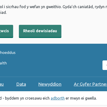
l i sicrhau fod y wefan yn gweithio. Gyda’ch caniatâd, rydyn
iad.
cwcis
Rheoli dewisiadau
C
au
Data
Newyddion
Ar Gyfer Partne
 - byddem yn croesawu eich
adborth
er mwyn ei gwella.