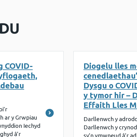
 DU
g COVID-
Diogelu lles m
yflogaeth,
cenedlaethau’
ldebau
Dysgu o COVID
y tymor hir – 
Effaith Lles M
i’r
h ar y Grwpiau
Darllenwch y adrodd
ynyddion Iechyd
Darllenwch y cryno
nghyd â’r
sy’n ymwneud â’r ad