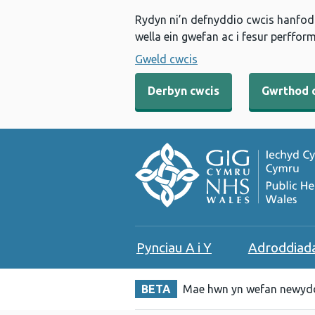
Rydyn ni’n defnyddio cwcis hanfodo
wella ein gwefan ac i fesur perfform
Gweld cwcis
Derbyn cwcis
Gwrthod 
Pynciau A i Y
Adroddiad
BETA
Mae hwn yn wefan newydd