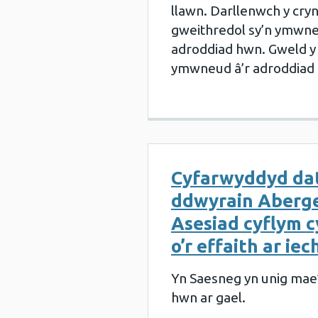
llawn. Darllenwch y cr
gweithredol sy’n ymwne
adroddiad hwn. Gweld y 
ymwneud â’r adroddiad
Cyfarwyddyd dat
ddwyrain Aberge
Asesiad cyflym 
o’r effaith ar ie
Yn Saesneg yn unig mae
hwn ar gael.