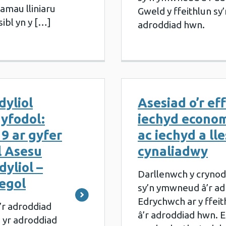
amau lliniaru
Gweld y ffeithlun s
ibl yn y […]
adroddiad hwn.
dyliol
Asesiad o’r ef
yfodol:
iechyd econom
9 ar gyfer
ac iechyd a ll
l Asesu
cynaliadwy
yliol –
Darllenwch y cryno
egol
sy’n ymwneud â’r ad
Edrychwch ar y ffei
’r adroddiad
â’r adroddiad hwn. 
 yr adroddiad