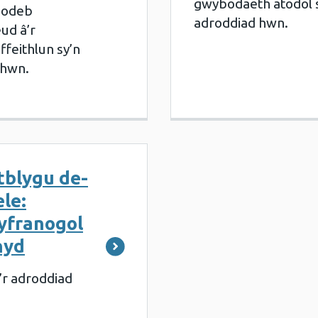
gwybodaeth atodol 
ynodeb
adroddiad hwn.
ud â’r
ffeithlun sy’n
 hwn.
blygu de-
le:
cyfranogol
chyd
’r adroddiad