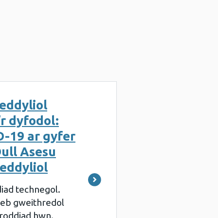
eddyliol
r dyfodol:
-19 ar gyfer
Dull Asesu
eddyliol
iad technegol.
deb gweithredol
roddiad hwn.