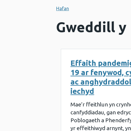
Hafan
Gweddill y
Effaith pandemi
19 ar fenywod, c
ac anghydraddo
iechyd
Mae’r ffeithlun yn crynho
canfyddiadau, gan edryc
Poblogaeth a Phenderf
yr effeithiwyd arnynt, y