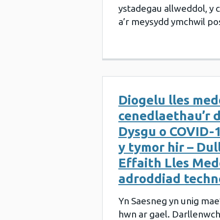
ystadegau allweddol, y c
a’r meysydd ymchwil pos
Diogelu lles med
cenedlaethau’r d
Dysgu o COVID-1
y tymor hir – Dul
Effaith Lles Medd
adroddiad techn
Yn Saesneg yn unig mae
hwn ar gael. Darllenwch