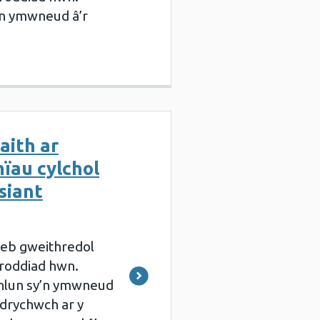
y’n ymwneud â’r
faith ar
ïau cylchol
esiant
deb gweithredol
roddiad hwn.
thlun sy’n ymwneud
Edrychwch ar y